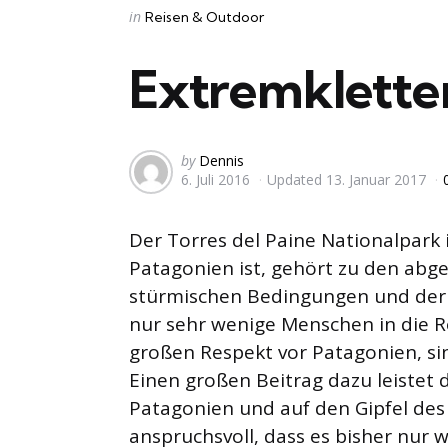
Categories
Posted
in
Reisen & Outdoor
in
Extremklette
Posted
by
Dennis
6. Juli 2016
Updated
13. Januar 2017
by
Der Torres del Paine Nationalpark in
Patagonien ist, gehört zu den abg
stürmischen Bedingungen und der h
nur sehr wenige Menschen in die R
großen Respekt vor Patagonien, sin
Einen großen Beitrag dazu leistet 
Patagonien und auf den Gipfel des 
anspruchsvoll, dass es bisher nur 