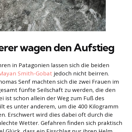
terer wagen den Aufstieg
ren in Patagonien lassen sich die beiden
 Mayan Smith-Gobat
jedoch nicht beirren.
omas Senf machten sich die zwei Frauen im
gesamt fünfte Seilschaft zu werden, die den
ei ist schon allein der Weg zum Fuß des
ilt es unter anderem, um die 400 Kilogramm
en. Erschwert wird dies dabei oft durch die
echte Wetter. Gefahren finden sich praktisch
el Glück, dass ein Eisschlag nur ihren Helm