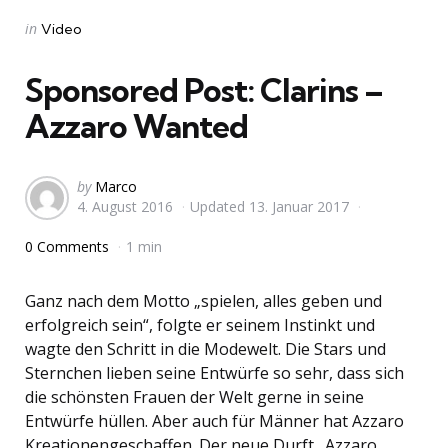
Categories
Posted
in
Video
in
Sponsored Post: Clarins –
Azzaro Wanted
Posted
by
Marco
4. August 2016
Updated
13. Januar 2017
by
0 Comments
1 min
Ganz nach dem Motto „spielen, alles geben und
erfolgreich sein“, folgte er seinem Instinkt und
wagte den Schritt in die Modewelt. Die Stars und
Sternchen lieben seine Entwürfe so sehr, dass sich
die schönsten Frauen der Welt gerne in seine
Entwürfe hüllen. Aber auch für Männer hat Azzaro
Kreationengeschaffen. Der neue Durft „Azzaro