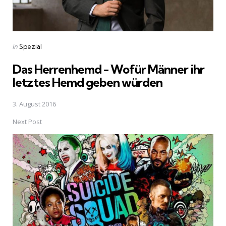
Posted
in
Spezial
in
Das Herrenhemd - Wofür Männer ihr
letztes Hemd geben würden
3. August 2016
Next Post