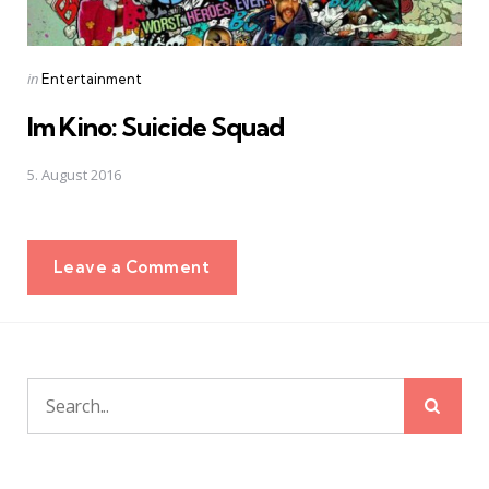
Posted
in
Entertainment
in
Im Kino: Suicide Squad
5. August 2016
Leave a Comment
Sear
Search
for: