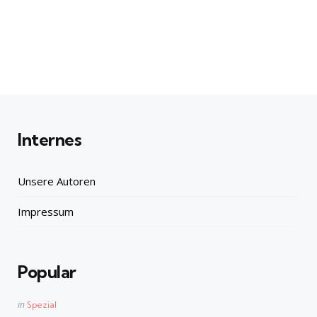
Internes
Unsere Autoren
Impressum
Popular
Posted
in
Spezial
in