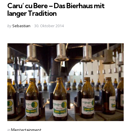
Caru‘ cu Bere – Das Bierhaus mit
langer Tradition
Posted
by
Sebastian
30. Oktober 2014
by
Categories
Posted
in
Mentertainment