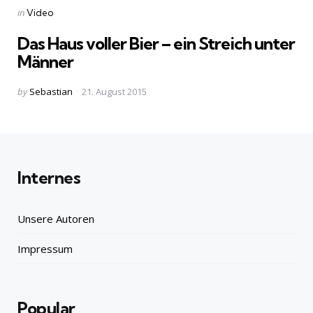
Categories
Posted
in
Video
in
Das Haus voller Bier – ein Streich unter
Männer
Posted
by
Sebastian
21. August 2015
by
Internes
Unsere Autoren
Impressum
Popular