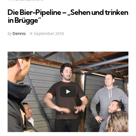
in
Die Bier-Pipeline – „Sehen und trinken
in Brügge“
Posted
by
Dennis
9. September 2016
by