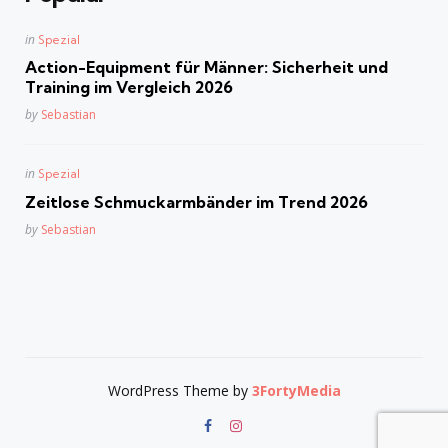
Posted
in
Spezial
in
Action-Equipment für Männer: Sicherheit und
Training im Vergleich 2026
Posted
by
Sebastian
Posted
in
Spezial
in
Zeitlose Schmuckarmbänder im Trend 2026
Posted
by
Sebastian
WordPress Theme by
3FortyMedia