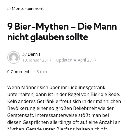
Categories
Posted
in
Mentertainment
in
9 Bier-Mythen – Die Mann
nicht glauben sollte
Posted
by
Dennis
19. Januar 2017
Updated
4. April 2017
by
0 Comments
3 min
Wenn Männer sich über ihr Lieblingsgetränk
unterhalten, dann ist in der Regel von Bier die Rede.
Kein anderes Getränk erfreut sich in der männlichen
Bevölkerung einer so großen Beliebtheit wie der
Gerstensaft. Interessanterweise stößt man bei
diesen Gesprächen allerdings oft auf eine Anzahl an
Mythen. Gerade unter Bierfans halten sich oft