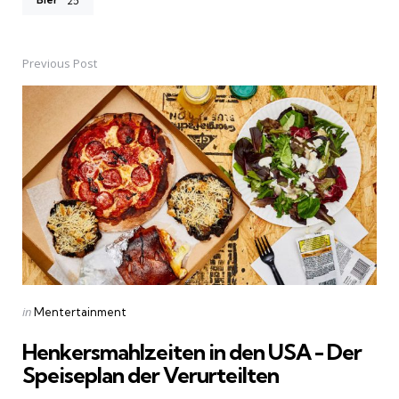
25
Previous Post
Post
navigation
Posted
in
Mentertainment
in
Henkersmahlzeiten in den USA - Der
Speiseplan der Verurteilten