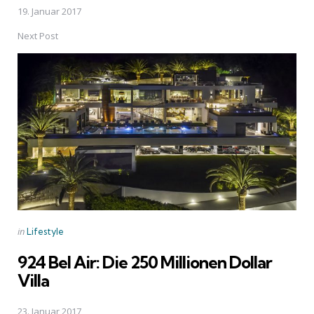
19. Januar 2017
Next Post
Posted
in
Lifestyle
in
924 Bel Air: Die 250 Millionen Dollar
Villa
23. Januar 2017