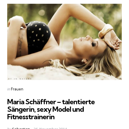
Categories
Posted
in
Frauen
in
Maria Schäffner – talentierte
Sängerin, sexy Model und
Fitnesstrainerin
Posted