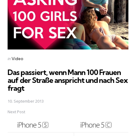
Posted
in
Video
in
Das passiert, wenn Mann 100 Frauen
auf der Straße anspricht und nach Sex
fragt
10. September 2013
Next Post