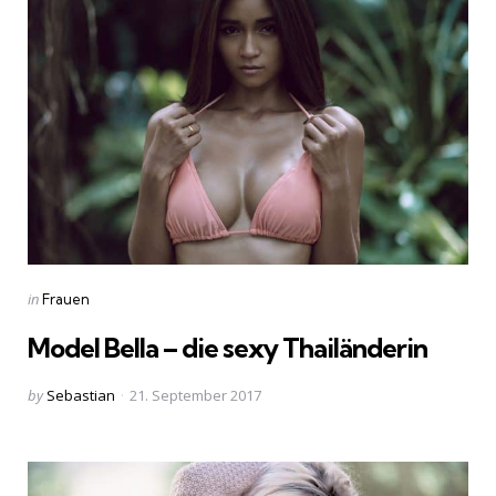
Categories
Posted
in
Frauen
in
Model Bella – die sexy Thailänderin
Posted
by
Sebastian
21. September 2017
by