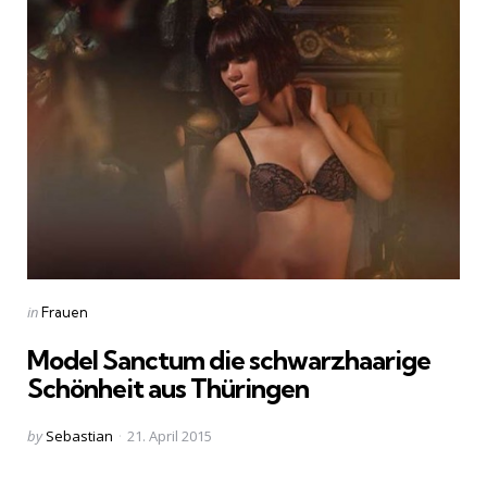
Categories
Posted
in
Frauen
in
Model Sanctum die schwarzhaarige
Schönheit aus Thüringen
Posted
by
Sebastian
21. April 2015
by