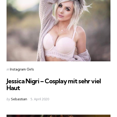
Categories
Posted
in
Instagram Girls
in
Jessica Nigri – Cosplay mit sehr viel
Haut
Posted
by
Sebastian
5. April 2020
by