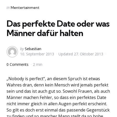
Categories
Posted
in
Mentertainment
in
Das perfekte Date oder was
Männer dafür halten
Posted
by
Sebastian
10. September 2013
Updated
27. Oktober 2013
by
0 Comments
2 min
„Nobody is perfect“, an diesem Spruch ist etwas
Wahres dran, denn kein Mensch wird jemals perfekt
sein und das ist auch gut so. Sowohl Frauen, als auch
Männer machen Fehler, so dass ein perfektes Date
nicht immer gleich in allen Augen perfekt erscheint.
So gilt es doch erst einmal das passende Gegenstück
zu finden und so mancher Mann stellt da so hohe