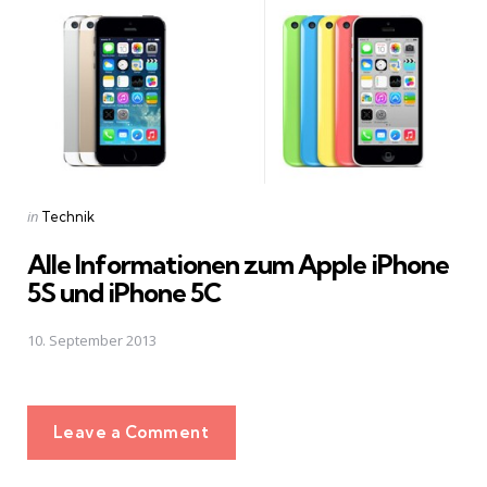
Posted
in
Technik
in
Alle Informationen zum Apple iPhone
5S und iPhone 5C
10. September 2013
Leave a Comment