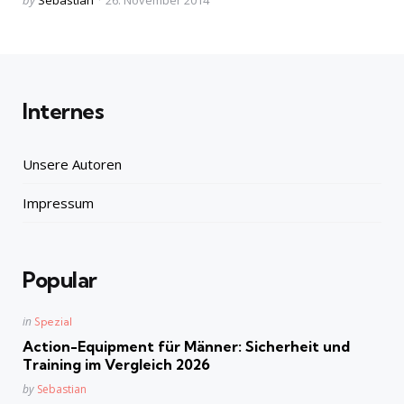
by
Sebastian
26. November 2014
by
Internes
Unsere Autoren
Impressum
Popular
Posted
in
Spezial
in
Action-Equipment für Männer: Sicherheit und
Training im Vergleich 2026
Posted
by
Sebastian