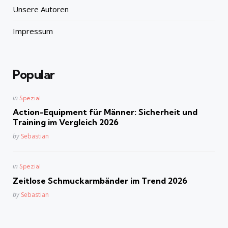
Unsere Autoren
Impressum
Popular
Posted
in
Spezial
in
Action-Equipment für Männer: Sicherheit und
Training im Vergleich 2026
Posted
by
Sebastian
Posted
in
Spezial
in
Zeitlose Schmuckarmbänder im Trend 2026
Posted
by
Sebastian