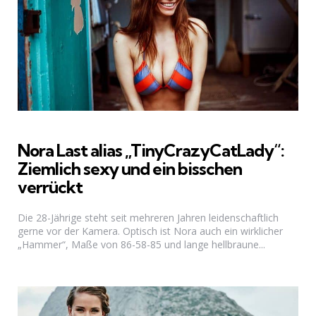
Nora Last alias „TinyCrazyCatLady“:
Ziemlich sexy und ein bisschen
verrückt
Die 28-Jährige steht seit mehreren Jahren leidenschaftlich
gerne vor der Kamera. Optisch ist Nora auch ein wirklicher
„Hammer“, Maße von 86-58-85 und lange hellbraune...