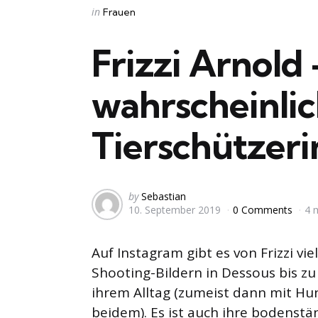
Categories
Posted
in
Frauen
in
Frizzi Arnold 
wahrscheinlic
Tierschützeri
Posted
by
Sebastian
10. September 2019
0 Comments
4 
by
Auf Instagram gibt es von Frizzi vie
Shooting-Bildern in Dessous bis zu
ihrem Alltag (zumeist dann mit Hu
beidem). Es ist auch ihre bodenst