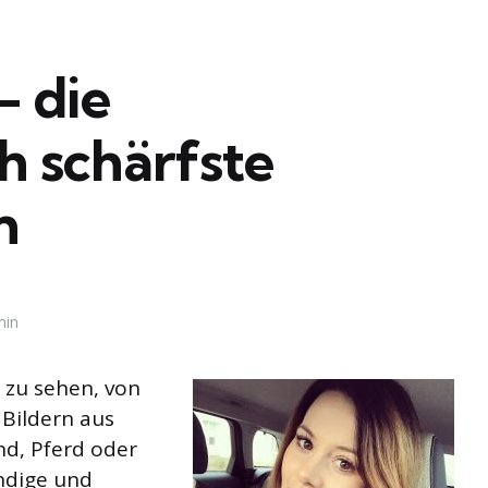
– die
h schärfste
n
min
l zu sehen, von
 Bildern aus
nd, Pferd oder
ändige und