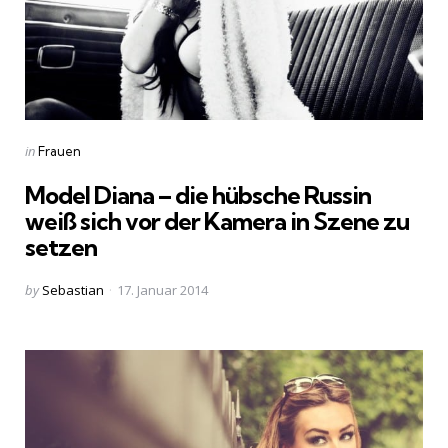
Categories
Posted
in
Frauen
in
Model Diana – die hübsche Russin
weiß sich vor der Kamera in Szene zu
setzen
Posted
by
Sebastian
17. Januar 2014
by