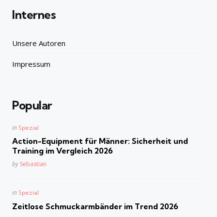
Internes
Unsere Autoren
Impressum
Popular
Posted
in
Spezial
in
Action-Equipment für Männer: Sicherheit und
Training im Vergleich 2026
Posted
by
Sebastian
Posted
in
Spezial
in
Zeitlose Schmuckarmbänder im Trend 2026