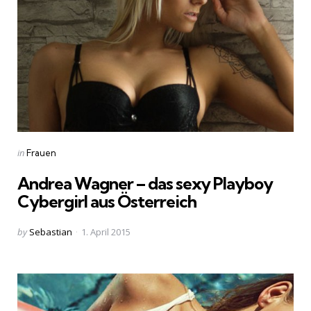
Categories
Posted
in
Frauen
in
Andrea Wagner – das sexy Playboy
Cybergirl aus Österreich
Posted
by
Sebastian
1. April 2015
by