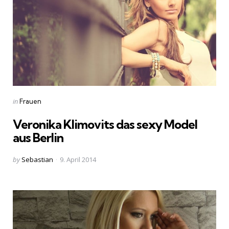
Categories
Posted
in
Frauen
in
Veronika Klimovits das sexy Model
aus Berlin
Posted
by
Sebastian
9. April 2014
by