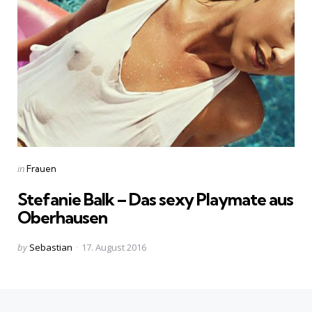
Categories
Posted
in
Frauen
in
Stefanie Balk – Das sexy Playmate aus
Oberhausen
Posted
by
Sebastian
17. August 2016
by