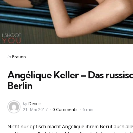
Categories
Posted
in
Frauen
in
Angélique Keller – Das russis
Berlin
Posted
by
Dennis
21. Mai 2017
0 Comments
6 min
by
Nicht nur optisch macht Angélique ihrem Beruf auch alle