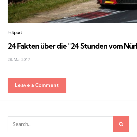
Posted
in
Sport
in
24 Fakten über die "24 Stunden vom Nür
28. Mai 2017
Leave a Comment
Sear
Search
for: