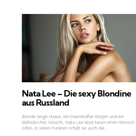
Nata Lee – Die sexy Blondine
aus Russland
Blonde lange Haare, ein traumhafter Körper und ein
bildhübsches Gesicht, Nata Lee lässt kaum einen Wunsch
offen. In vielen Punkten erfüllt sie auch die...