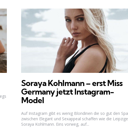
Soraya Kohlmann – erst Miss
Germany jetzt Instagram-
wegs
Model
Auf Instagram gibt es wenig Blondinen die so gut den Sp
zwischen Elegant und Sexappeal schaffen wie die Leipzige
Soraya Kohlmann. Eins vorweg, auf...