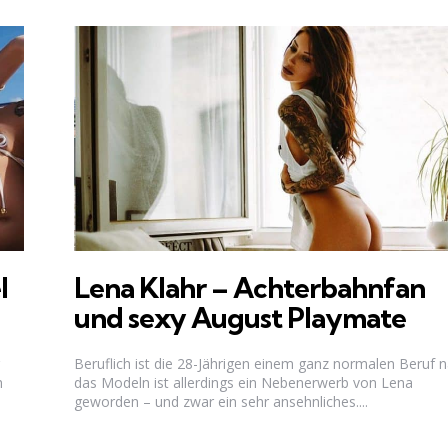
l
Lena Klahr – Achterbahnfan
und sexy August Playmate
Beruflich ist die 28-Jährigen einem ganz normalen Beruf n
h
das Modeln ist allerdings ein Nebenerwerb von Lena
geworden – und zwar ein sehr ansehnliches....