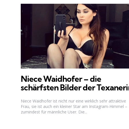
Niece Waidhofer – die
schärfsten Bilder der Texaneri
Niece Waidhofer ist nicht nur eine wirklich sehr attraktive
Frau, sie ist auch ein kleiner Star am Instagram-Himmel –
zumindest für männliche User. Die...