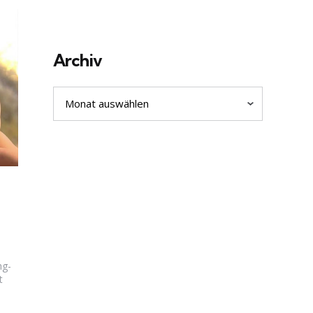
Archiv
Archiv
ng-
t