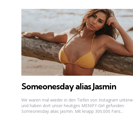
Someonesday alias Jasmin
Wir waren mal wieder in den Tiefen von Instagram unter
und haben dort unser heutiges MENIFY-Girl gefunden:
Someonesday alias Jasmin. Mit knapp 300.000 Fans...