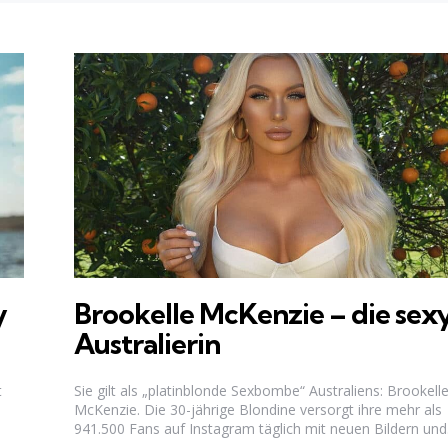
y
Brookelle McKenzie – die sex
Australierin
t
Sie gilt als „platinblonde Sexbombe“ Australiens: Brookell
McKenzie. Die 30-jährige Blondine versorgt ihre mehr als
941.500 Fans auf Instagram täglich mit neuen Bildern und.