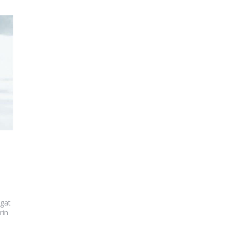
agat
rin