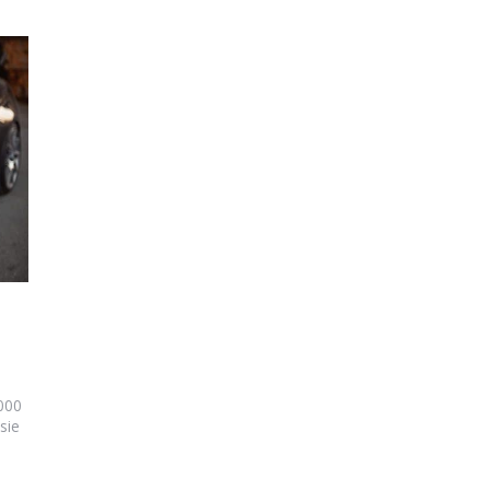
000
sie