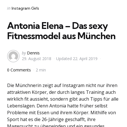
Categories
Posted
in
Instagram Girls
in
Antonia Elena – Das sexy
Fitnessmodel aus München
Posted
by
Dennis
29. August 2018
Updated
22. April 2019
by
0 Comments
2 min
Die Münchnerin zeigt auf Instagram nicht nur ihren
attraktiven Körper, der durch langes Training auch
wirklich fit aussieht, sondern gibt auch Tipps für alle
Lebenslagen. Denn Antonia hatte früher selbst
Probleme mit Essen und ihrem Körper. Mithilfe von
Sport hat es die 26-Jährige geschafft, ihre
Magersucht zu überwinden und ein gesundes