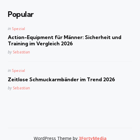
Popular
Posted
in
Spezial
in
Action-Equipment für Männer: Sicherheit und
Training im Vergleich 2026
Posted
by
Sebastian
Posted
in
Spezial
in
Zeitlose Schmuckarmbänder im Trend 2026
Posted
by
Sebastian
WordPress Theme by
3FortyMedia