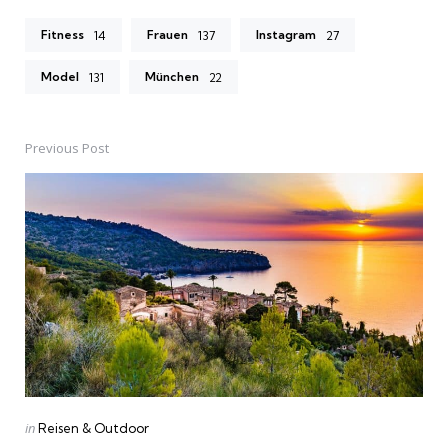
Fitness
Frauen
Instagram
14
137
27
Model
München
131
22
Previous Post
Post
navigation
Posted
in
Reisen & Outdoor
in