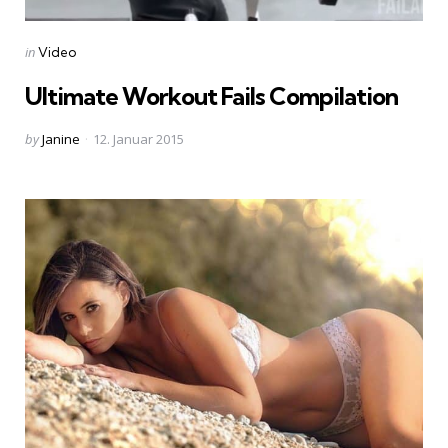
Categories
Posted
in
Video
in
Ultimate Workout Fails Compilation
Posted
by
Janine
12. Januar 2015
by