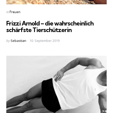
Categories
Posted
in
Frauen
in
Frizzi Arnold – die wahrscheinlich
schärfste Tierschützerin
Posted
by
Sebastian
10. September 2019
by