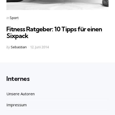
Categories
Posted
in
Sport
in
Fitness Ratgeber: 10 Tipps für einen
Sixpack
Posted
by
Sebastian
12. Juni 2014
by
Internes
Unsere Autoren
Impressum