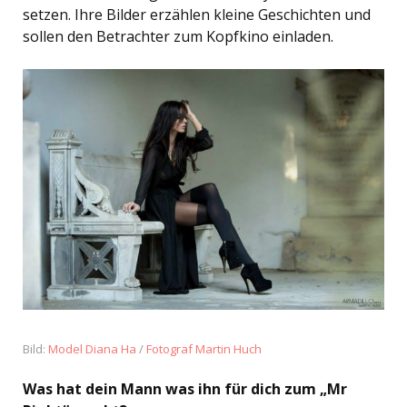
setzen. Ihre Bilder erzählen kleine Geschichten und
sollen den Betrachter zum Kopfkino einladen.
Bild:
Model Diana Ha
/
Fotograf Martin Huch
Was hat dein Mann was ihn für dich zum „Mr