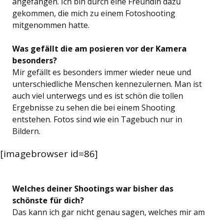
angefangen. Ich bin durch eine Freundin dazu
gekommen, die mich zu einem Fotoshooting
mitgenommen hatte.
Was gefällt die am posieren vor der Kamera
besonders?
Mir gefällt es besonders immer wieder neue und
unterschiedliche Menschen kennezulernen. Man ist
auch viel unterwegs und es ist schön die tollen
Ergebnisse zu sehen die bei einem Shooting
entstehen. Fotos sind wie ein Tagebuch nur in
Bildern.
[imagebrowser id=86]
Welches deiner Shootings war bisher das
schönste für dich?
Das kann ich gar nicht genau sagen, welches mir am