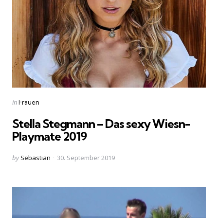
Categories
Posted
in
Frauen
in
Stella Stegmann – Das sexy Wiesn-
Playmate 2019
Posted
by
Sebastian
30. September 2019
by