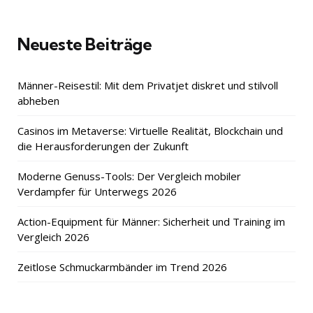
Neueste Beiträge
Männer-Reisestil: Mit dem Privatjet diskret und stilvoll
abheben
Casinos im Metaverse: Virtuelle Realität, Blockchain und
die Herausforderungen der Zukunft
Moderne Genuss-Tools: Der Vergleich mobiler
Verdampfer für Unterwegs 2026
Action-Equipment für Männer: Sicherheit und Training im
Vergleich 2026
Zeitlose Schmuckarmbänder im Trend 2026