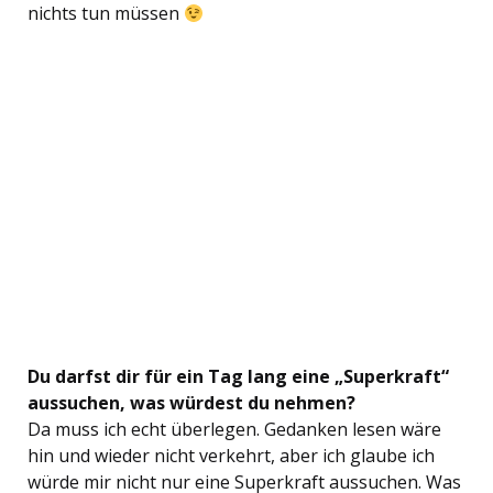
nichts tun müssen
Du darfst dir für ein Tag lang eine „Superkraft“
aussuchen, was würdest du nehmen?
Da muss ich echt überlegen. Gedanken lesen wäre
hin und wieder nicht verkehrt, aber ich glaube ich
würde mir nicht nur eine Superkraft aussuchen. Was