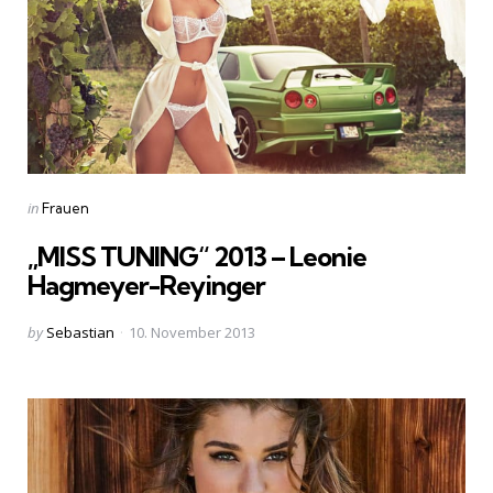
Categories
Posted
in
Frauen
in
„MISS TUNING“ 2013 – Leonie
Hagmeyer-Reyinger
Posted
by
Sebastian
10. November 2013
by