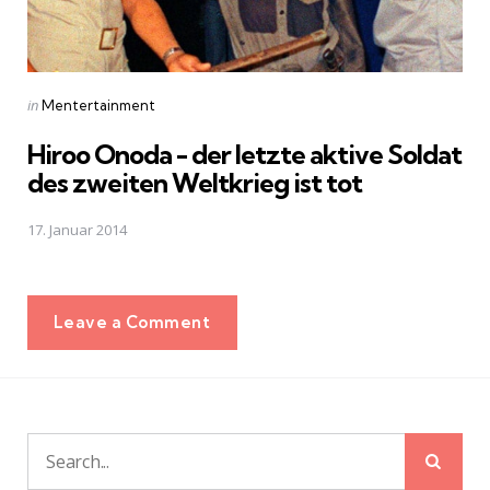
Posted
in
Mentertainment
in
Hiroo Onoda - der letzte aktive Soldat
des zweiten Weltkrieg ist tot
17. Januar 2014
Leave a Comment
Sear
Search
for: