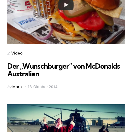
Categories
Posted
in
Video
in
Der „Wunschburger“ von McDonalds
Australien
Posted
by
Marco
18. Oktober 2014
by