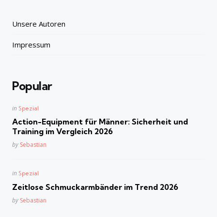
Unsere Autoren
Impressum
Popular
Posted
in
Spezial
in
Action-Equipment für Männer: Sicherheit und
Training im Vergleich 2026
Posted
by
Sebastian
Posted
in
Spezial
in
Zeitlose Schmuckarmbänder im Trend 2026
Posted
by
Sebastian