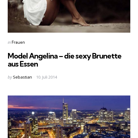
Categories
Posted
in
Frauen
in
Model Angelina – die sexy Brunette
aus Essen
Posted
by
Sebastian
10. Juli 2014
by