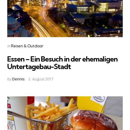
Categories
Posted
in
Reisen & Outdoor
in
Essen – Ein Besuch in der ehemaligen
Untertagebau-Stadt
Posted
by
Dennis
2. August 2017
by