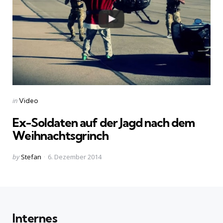
Categories
Posted
in
Video
in
Ex-Soldaten auf der Jagd nach dem
Weihnachtsgrinch
Posted
by
Stefan
6. Dezember 2014
by
Internes