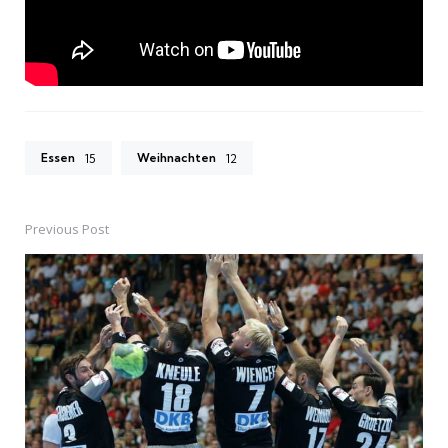
Essen
Weihnachten
15
12
Previous Post
Post
navigation