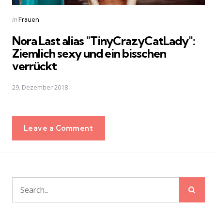
Posted
in
Frauen
in
Nora Last alias "TinyCrazyCatLady":
Ziemlich sexy und ein bisschen
verrückt
29. Dezember 2018
Leave a Comment
Sear
Search
for: