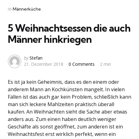
Categories
Posted
in
Männerküche
in
5 Weihnachtsessen die auch
Männer hinkriegen
Posted
by
Stefan
21. Dezember 2018
0 Comments
2 min
by
Es ist ja kein Geheimnis, dass es den einem oder
anderem Mann an Kochkünsten mangelt. In vielen
Fällen ist das auch gar kein Problem, schließlich kann
man sich leckere Mahlzeiten praktisch überall
kaufen. An Weihnachten sieht die Sache aber etwas
anders aus. Zum einen haben deutlich weniger
Geschäfte als sonst geöffnet, zum anderen ist ein
Weihnachtsfest erst wirklich perfekt, wenn ein