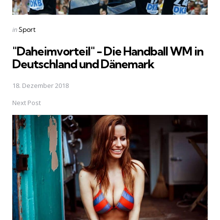
Posted
in
Sport
in
"Daheimvorteil" - Die Handball WM in
Deutschland und Dänemark
18. Dezember 2018
Next Post