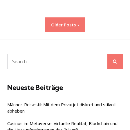
Seitennummerierung
Older Posts
der
Beiträge
Sear
Search
for:
Neueste Beiträge
Männer-Reisestil: Mit dem Privatjet diskret und stilvoll
abheben
Casinos im Metaverse: Virtuelle Realität, Blockchain und
die Herausforderungen der Zukunft