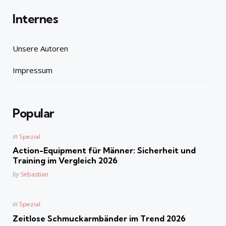
Internes
Unsere Autoren
Impressum
Popular
Posted
in
Spezial
in
Action-Equipment für Männer: Sicherheit und
Training im Vergleich 2026
Posted
by
Sebastian
Posted
in
Spezial
in
Zeitlose Schmuckarmbänder im Trend 2026