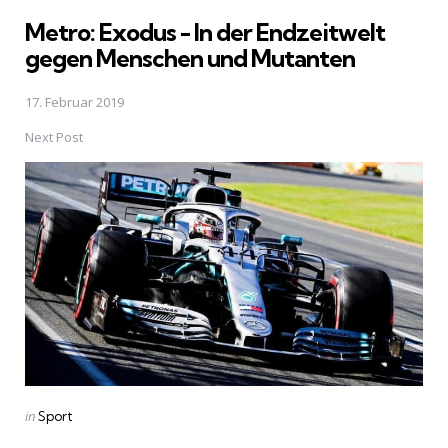
in
Metro: Exodus - In der Endzeitwelt
gegen Menschen und Mutanten
17. Februar 2019
Next Post
Posted
in
Sport
in