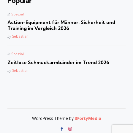
Popular
Posted
in
Spezial
in
Action-Equipment für Männer: Sicherheit und
Training im Vergleich 2026
Posted
by
Sebastian
Posted
in
Spezial
in
Zeitlose Schmuckarmbänder im Trend 2026
Posted
by
Sebastian
WordPress Theme by
3FortyMedia