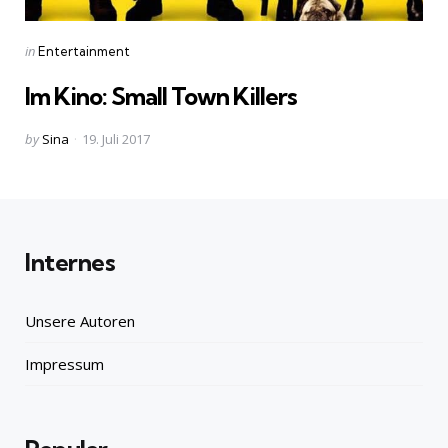
Categories
Posted
in
Entertainment
in
Im Kino: Small Town Killers
Posted
by
Sina
19. Juli 2017
by
Internes
Unsere Autoren
Impressum