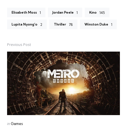
Elisabeth Moss
Jordan Peele
Kino
1
1
145
Lupita Nyong'o
Thriller
Winston Duke
2
78
1
Previous Post
Post
navigation
Posted
in
Games