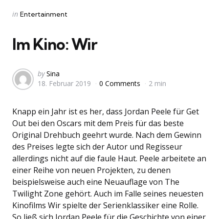
Categories
Posted
in
Entertainment
in
Im Kino: Wir
Posted
by
Sina
18. Februar 2019
0 Comments
2 min
by
Knapp ein Jahr ist es her, dass Jordan Peele für Get
Out bei den Oscars mit dem Preis für das beste
Original Drehbuch geehrt wurde. Nach dem Gewinn
des Preises legte sich der Autor und Regisseur
allerdings nicht auf die faule Haut. Peele arbeitete an
einer Reihe von neuen Projekten, zu denen
beispielsweise auch eine Neuauflage von The
Twilight Zone gehört. Auch im Falle seines neuesten
Kinofilms Wir spielte der Serienklassiker eine Rolle.
So ließ sich Jordan Peele für die Geschichte von einer