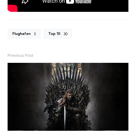
Flughafen
Top 10
3
30
Previous Post
Post
navigation