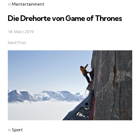
Posted
in
Mentertainment
in
Die Drehorte von Game of Thrones
18. März 2019
Next Post
Posted
in
Sport
in