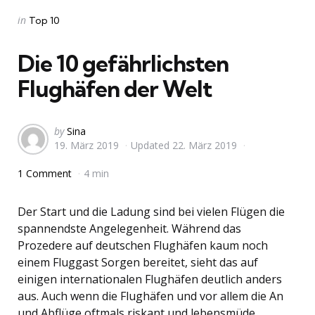
Categories
Posted
in
Top 10
in
Die 10 gefährlichsten
Flughäfen der Welt
Posted
by
Sina
19. März 2019
Updated
22. März 2019
by
1 Comment
4 min
Der Start und die Ladung sind bei vielen Flügen die
spannendste Angelegenheit. Während das
Prozedere auf deutschen Flughäfen kaum noch
einem Fluggast Sorgen bereitet, sieht das auf
einigen internationalen Flughäfen deutlich anders
aus. Auch wenn die Flughäfen und vor allem die An
und Abflüge oftmals riskant und lebensmüde