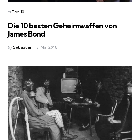
Categories
Posted
in
Top 10
in
Die 10 besten Geheimwaffen von
James Bond
Posted
by
Sebastian
3. Mai 2018
by