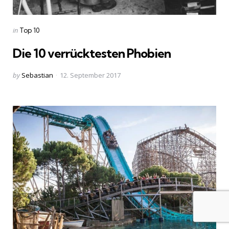
Categories
Posted
in
Top 10
in
Die 10 verrücktesten Phobien
Posted
by
Sebastian
12. September 2017
by