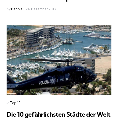
Posted
by
Dennis
24. Dezember 2017
by
Categories
Posted
in
Top 10
in
Die 10 gefährlichsten Städte der Welt