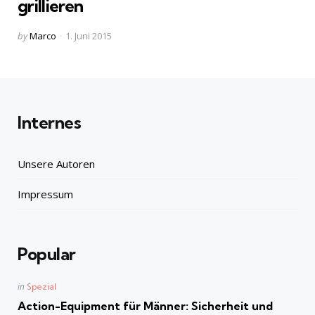
grillieren
Posted
by
Marco
1. Juni 2015
by
Internes
Unsere Autoren
Impressum
Popular
Posted
in
Spezial
in
Action-Equipment für Männer: Sicherheit und