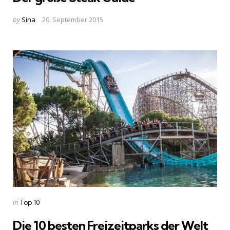
Posted
by
Sina
20. September 2015
by
Categories
Posted
in
Top 10
in
Die 10 besten Freizeitparks der Welt