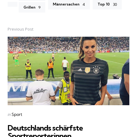
Männersachen
Top 10
4
30
Grillen
9
Previous Post
Post
navigation
Posted
in
Sport
in
Deutschlands schärfste
Sportreporterinnen