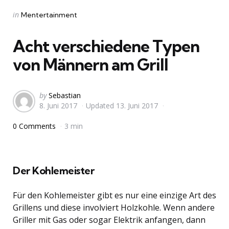
Categories
Posted
in
Mentertainment
in
Acht verschiedene Typen
von Männern am Grill
Posted
by
Sebastian
8. Juni 2017
Updated
13. Juni 2017
by
0 Comments
3 min
Der Kohlemeister
Für den Kohlemeister gibt es nur eine einzige Art des
Grillens und diese involviert Holzkohle. Wenn andere
Griller mit Gas oder sogar Elektrik anfangen, dann