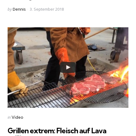
Posted
by
Dennis
3. September 2018
by
Categories
Posted
in
Video
in
Grillen extrem: Fleisch auf Lava