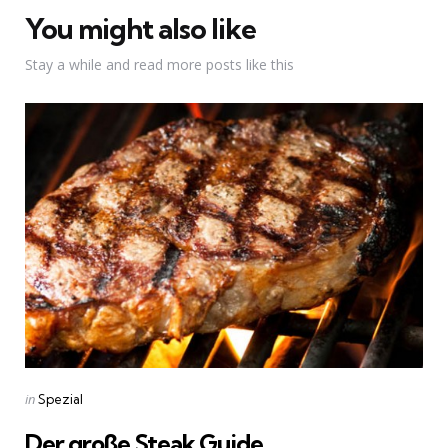
You might also like
Stay a while and read more posts like this
Categories
Posted
in
Spezial
in
Der große Steak Guide