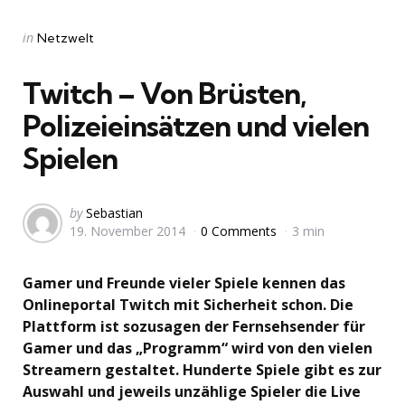
Categories
Posted
in
Netzwelt
in
Twitch – Von Brüsten,
Polizeieinsätzen und vielen
Spielen
Posted
by
Sebastian
19. November 2014
0 Comments
3 min
by
Gamer und Freunde vieler Spiele kennen das
Onlineportal Twitch mit Sicherheit schon. Die
Plattform ist sozusagen der Fernsehsender für
Gamer und das „Programm“ wird von den vielen
Streamern gestaltet. Hunderte Spiele gibt es zur
Auswahl und jeweils unzählige Spieler die Live