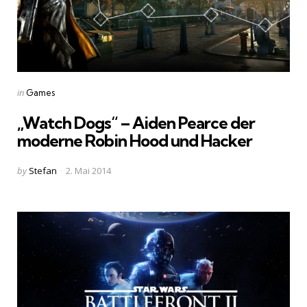
Categories
Posted
in
Games
in
„Watch Dogs“ – Aiden Pearce der
moderne Robin Hood und Hacker
Posted
by
Stefan
2. Mai 2014
by