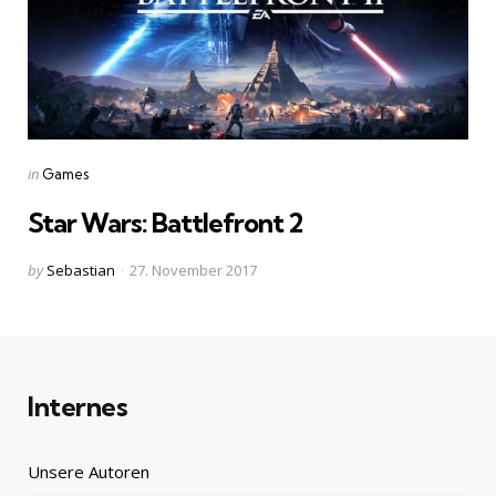
Categories
Posted
in
Games
in
Star Wars: Battlefront 2
Posted
by
Sebastian
27. November 2017
by
Internes
Unsere Autoren