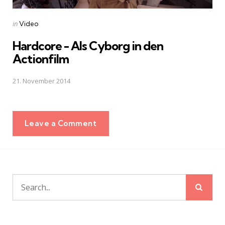
Posted
in
Video
in
Hardcore - Als Cyborg in den
Actionfilm
21. November 2014
Leave a Comment
Sear
Search
for: