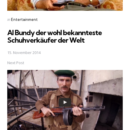
Posted
in
Entertainment
in
Al Bundy der wohl bekannteste
Schuhverkäufer der Welt
15. November 2014
Next Post