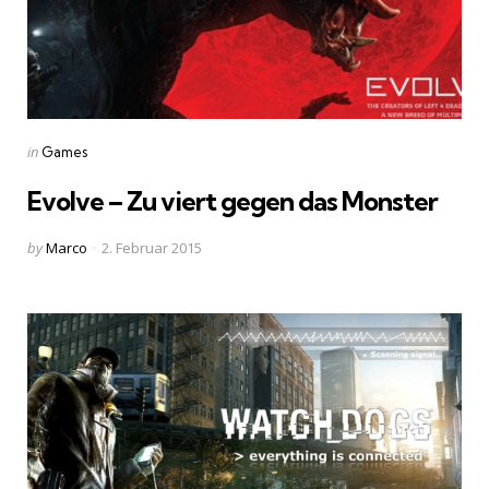
Categories
Posted
in
Games
in
Evolve – Zu viert gegen das Monster
Posted
by
Marco
2. Februar 2015
by