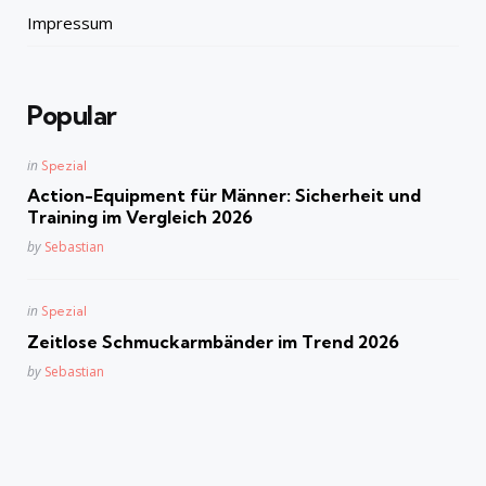
Impressum
Popular
Posted
in
Spezial
in
Action-Equipment für Männer: Sicherheit und
Training im Vergleich 2026
Posted
by
Sebastian
Posted
in
Spezial
in
Zeitlose Schmuckarmbänder im Trend 2026
Posted
by
Sebastian