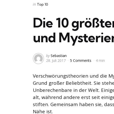
Categories
Posted
in
Top 10
in
Die 10 größt
und Mysterie
Posted
by
Sebastian
28. Juli 2017
5 Comments
4 min
by
Verschwörungstheorien und die Mys
Grund großer Beliebtheit. Sie steh
Unberechenbare in der Welt. Einige
alt, während andere erst seit eini
stiften. Gemeinsam haben sie, dass 
Nähe ist.