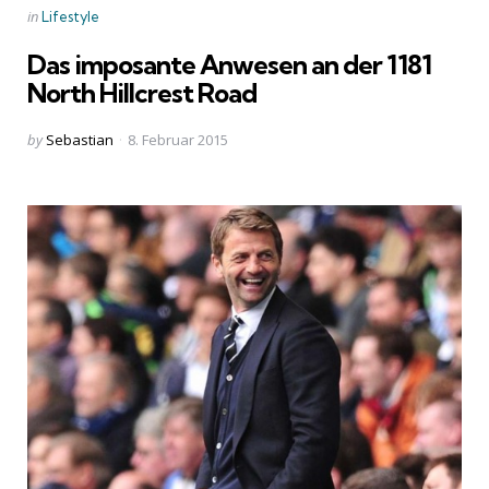
Categories
Posted
in
Lifestyle
in
Das imposante Anwesen an der 1181
North Hillcrest Road
Posted
by
Sebastian
8. Februar 2015
by