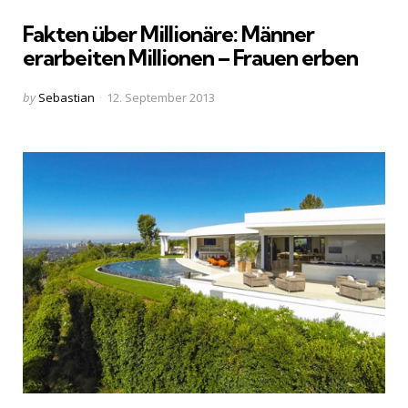
in
Fakten über Millionäre: Männer
erarbeiten Millionen – Frauen erben
Posted
by
Sebastian
12. September 2013
by