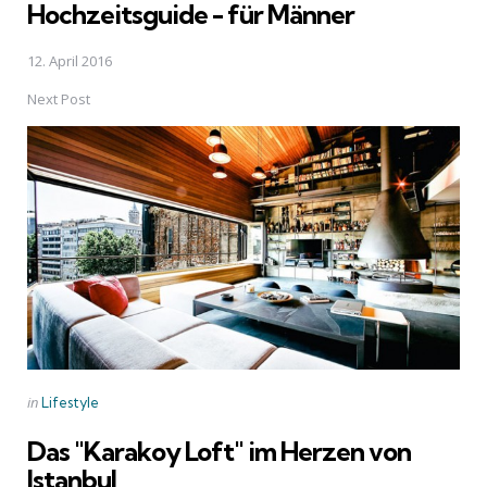
Hochzeitsguide - für Männer
12. April 2016
Next Post
Posted
in
Lifestyle
in
Das "Karakoy Loft" im Herzen von
Istanbul