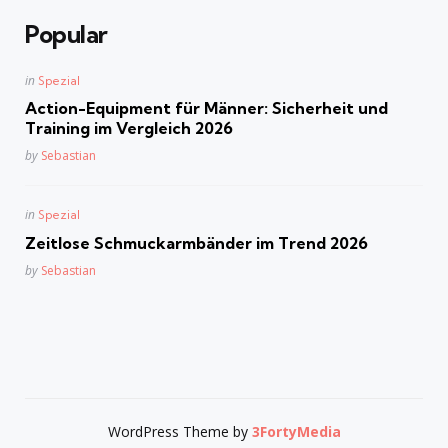
Popular
Posted
in
Spezial
in
Action-Equipment für Männer: Sicherheit und
Training im Vergleich 2026
Posted
by
Sebastian
Posted
in
Spezial
in
Zeitlose Schmuckarmbänder im Trend 2026
Posted
by
Sebastian
WordPress Theme by
3FortyMedia