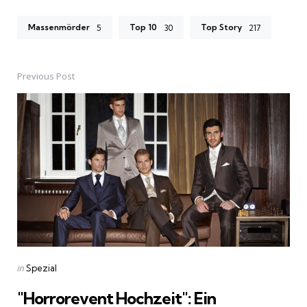
Massenmörder
Top 10
Top Story
5
30
217
Previous Post
Post
navigation
Posted
in
Spezial
in
"Horrorevent Hochzeit": Ein