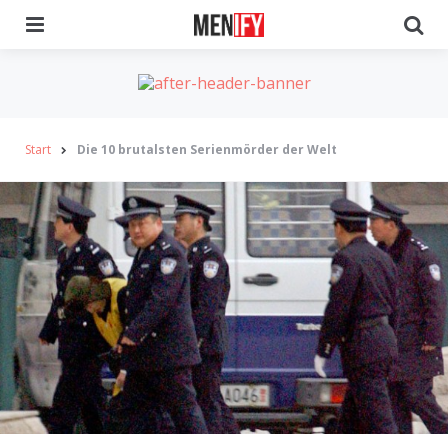
Menu
Se
Start
Die 10 brutalsten Serienmörder der Welt