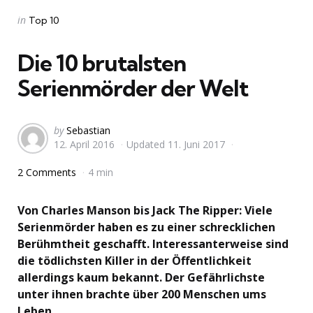
Categories
Posted
in
Top 10
in
Die 10 brutalsten
Serienmörder der Welt
Posted
by
Sebastian
12. April 2016
Updated
11. Juni 2017
by
2 Comments
4 min
Von Charles Manson bis Jack The Ripper: Viele
Serienmörder haben es zu einer schrecklichen
Berühmtheit geschafft. Interessanterweise sind
die tödlichsten Killer in der Öffentlichkeit
allerdings kaum bekannt. Der Gefährlichste
unter ihnen brachte über 200 Menschen ums
Leben.