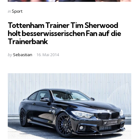
Categories
Posted
in
Sport
in
Tottenham Trainer Tim Sherwood
holt besserwisserischen Fan auf die
Trainerbank
Posted
by
Sebastian
16. Mai 2014
by