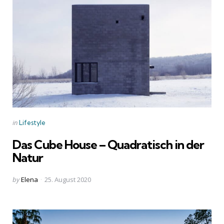
Categories
Posted
in
Lifestyle
in
Das Cube House – Quadratisch in der
Natur
Posted
by
Elena
25. August 2020
by