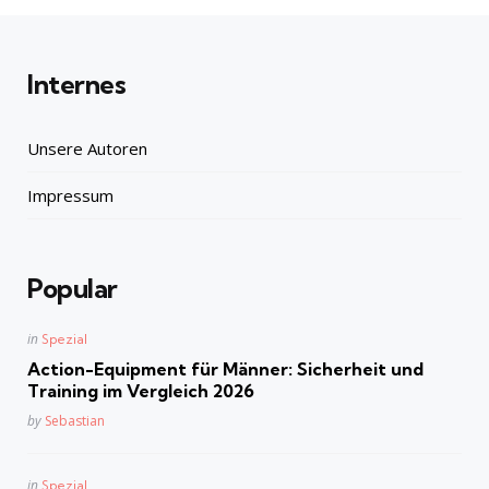
Internes
Unsere Autoren
Impressum
Popular
Posted
in
Spezial
in
Action-Equipment für Männer: Sicherheit und
Training im Vergleich 2026
Posted
by
Sebastian
Posted
in
Spezial