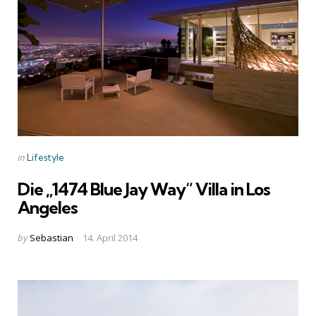
Categories
Posted
in
Lifestyle
in
Die „1474 Blue Jay Way“ Villa in Los
Angeles
Posted
by
Sebastian
14. April 2014
by