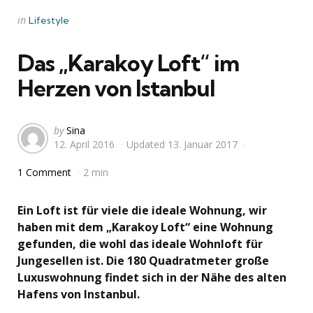
Categories
Posted
in
Lifestyle
in
Das „Karakoy Loft“ im
Herzen von Istanbul
Posted
by
Sina
12. April 2016
Updated
13. Januar 2017
by
1 Comment
2 min
Ein Loft ist für viele die ideale Wohnung, wir
haben mit dem „Karakoy Loft“ eine Wohnung
gefunden, die wohl das ideale Wohnloft für
Jungesellen ist. Die 180 Quadratmeter große
Luxuswohnung findet sich in der Nähe des alten
Hafens von Instanbul.