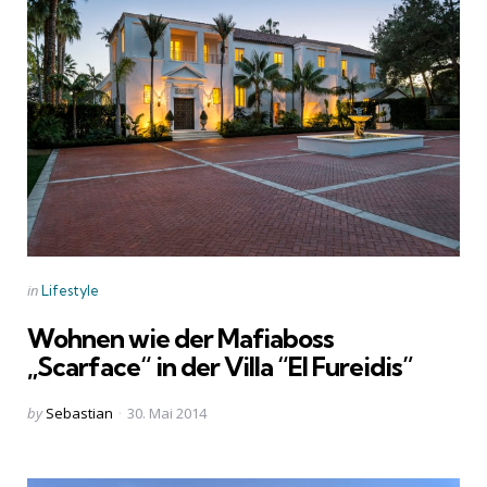
Categories
Posted
in
Lifestyle
in
Wohnen wie der Mafiaboss
„Scarface“ in der Villa “El Fureidis”
Posted
by
Sebastian
30. Mai 2014
by