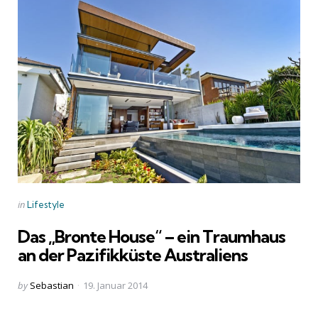
Categories
Posted
in
Lifestyle
in
Das „Bronte House“ – ein Traumhaus
an der Pazifikküste Australiens
Posted
by
Sebastian
19. Januar 2014
by