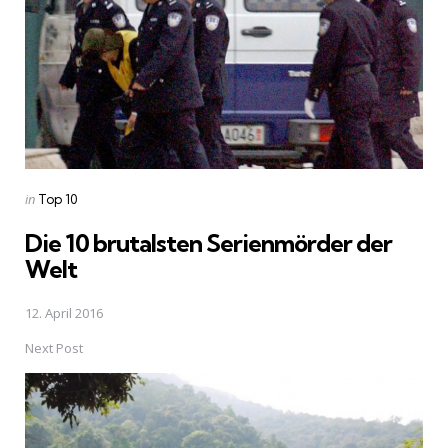
Posted
in
Top 10
in
Die 10 brutalsten Serienmörder der
Welt
12. April 2016
Next Post