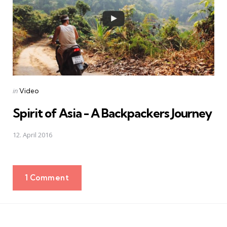
Posted
in
Video
in
Spirit of Asia - A Backpackers Journey
12. April 2016
1 Comment