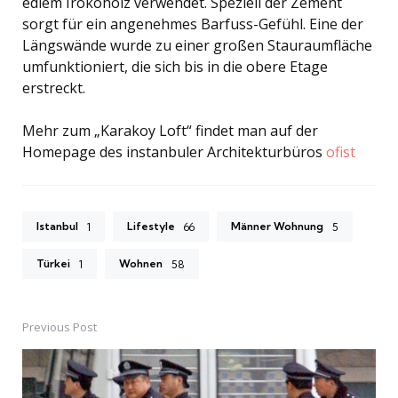
edlem Irokoholz verwendet. Speziell der Zement
sorgt für ein angenehmes Barfuss-Gefühl. Eine der
Längswände wurde zu einer großen Stauraumfläche
umfunktioniert, die sich bis in die obere Etage
erstreckt.
Mehr zum „Karakoy Loft“ findet man auf der
Homepage des instanbuler Architekturbüros
ofist
Istanbul
Lifestyle
Männer Wohnung
1
66
5
Türkei
Wohnen
1
58
Previous Post
Post
navigation