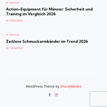
Posted
in
Spezial
in
Action-Equipment für Männer: Sicherheit und
Training im Vergleich 2026
Posted
by
Sebastian
Posted
in
Spezial
in
Zeitlose Schmuckarmbänder im Trend 2026
Posted
by
Sebastian
WordPress Theme by
3FortyMedia