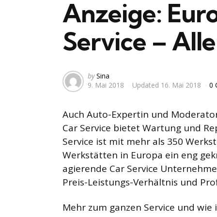
Anzeige: Eur
Service – All
Posted
by
Sina
9. Mai 2018
Updated
16. Mai 2018
0
by
Auch Auto-Expertin und Moderator
Car Service bietet Wartung und Rep
Service ist mit mehr als 350 Werks
Werkstätten in Europa ein eng gek
agierende Car Service Unternehmen
Preis-Leistungs-Verhältnis und Prof
Mehr zum ganzen Service und wie i