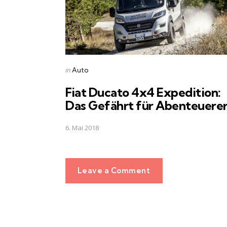
Posted
in
Auto
in
Fiat Ducato 4x4 Expedition:
Das Gefährt für Abenteuere
6. Mai 2018
Leave a Comment