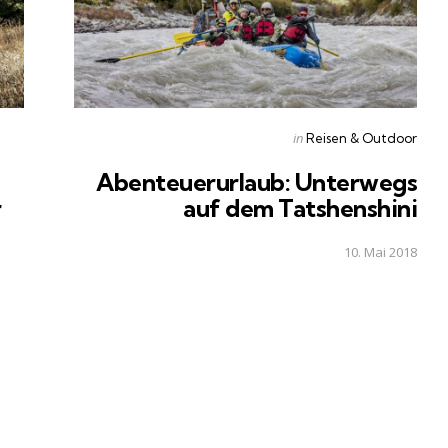
Posted
in
Reisen & Outdoor
in
Abenteuerurlaub: Unterwegs
r
auf dem Tatshenshini
10. Mai 2018