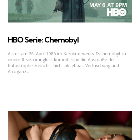
HBO Serie: Chernobyl
Als es am 26. April 1986 im Kernkraftwerks Tschernobyl zu
einem Reaktorunglück kommt, sind die Ausmaße der
Katastrophe zunächst nicht absehbar. Vertuschung und
Arroganz...