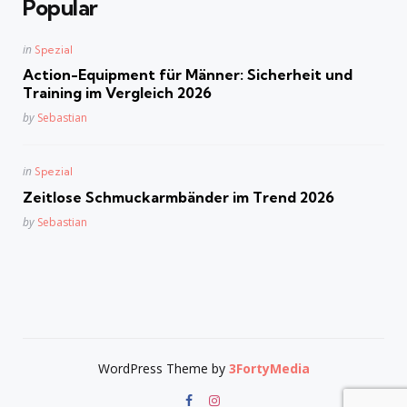
Popular
Posted
in
Spezial
in
Action-Equipment für Männer: Sicherheit und
Training im Vergleich 2026
Posted
by
Sebastian
Posted
in
Spezial
in
Zeitlose Schmuckarmbänder im Trend 2026
Posted
by
Sebastian
WordPress Theme by
3FortyMedia