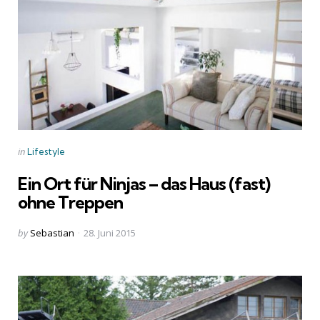
Categories
Posted
in
Lifestyle
in
Ein Ort für Ninjas – das Haus (fast)
ohne Treppen
Posted
by
Sebastian
28. Juni 2015
by