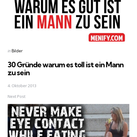
Posted
in
Bilder
in
30 Gründe warum es toll ist ein Mann
zu sein
4. Oktober 2013
Next Post