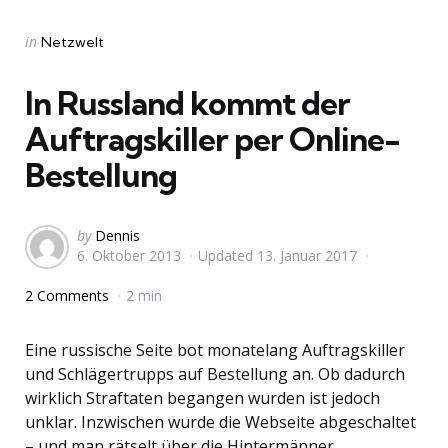
Categories
Posted
in
Netzwelt
in
In Russland kommt der
Auftragskiller per Online-
Bestellung
Posted
by
Dennis
6. Oktober 2013
Updated
13. Januar 2017
by
2 Comments
2 min
Eine russische Seite bot monatelang Auftragskiller
und Schlägertrupps auf Bestellung an. Ob dadurch
wirklich Straftaten begangen wurden ist jedoch
unklar. Inzwischen wurde die Webseite abgeschaltet
– und man rätselt über die Hintermänner.