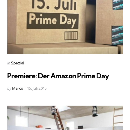
Categories
Posted
in
Spezial
in
Premiere: Der Amazon Prime Day
Posted
by
Marco
15. Juli 2015
by