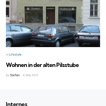
Categories
Posted
in
Lifestyle
in
Wohnen in der alten Pilsstube
Posted
by
Stefan
4. Mai 2015
by
Internes