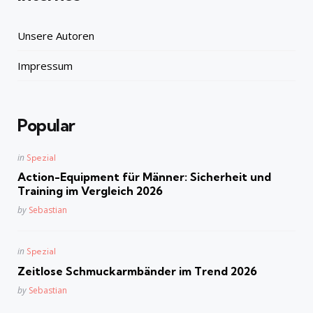
Unsere Autoren
Impressum
Popular
Posted
in
Spezial
in
Action-Equipment für Männer: Sicherheit und
Training im Vergleich 2026
Posted
by
Sebastian
Posted
in
Spezial
in
Zeitlose Schmuckarmbänder im Trend 2026
Posted
by
Sebastian