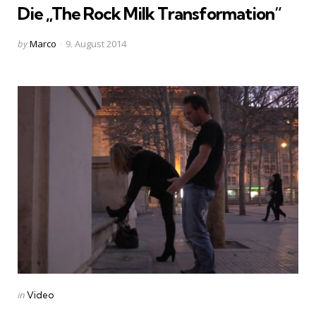
Die „The Rock Milk Transformation“
Posted
by
Marco
9. August 2014
by
Categories
Posted
in
Video
in