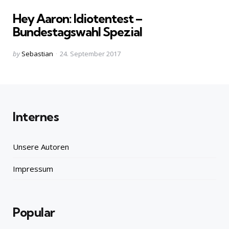
in
Hey Aaron: Idiotentest –
Bundestagswahl Spezial
Posted
by
Sebastian
24. September 2017
by
Internes
Unsere Autoren
Impressum
Popular