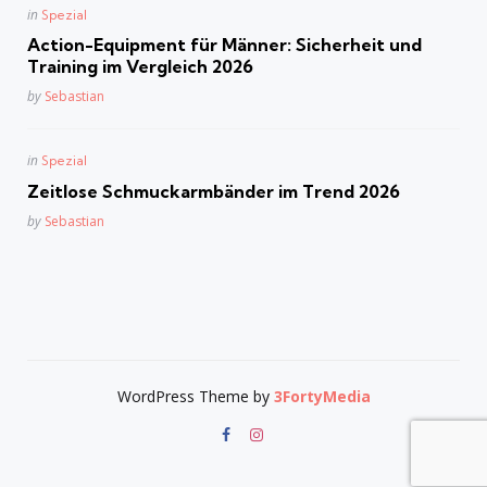
Posted
in
Spezial
in
Action-Equipment für Männer: Sicherheit und
Training im Vergleich 2026
Posted
by
Sebastian
Posted
in
Spezial
in
Zeitlose Schmuckarmbänder im Trend 2026
Posted
by
Sebastian
WordPress Theme by
3FortyMedia