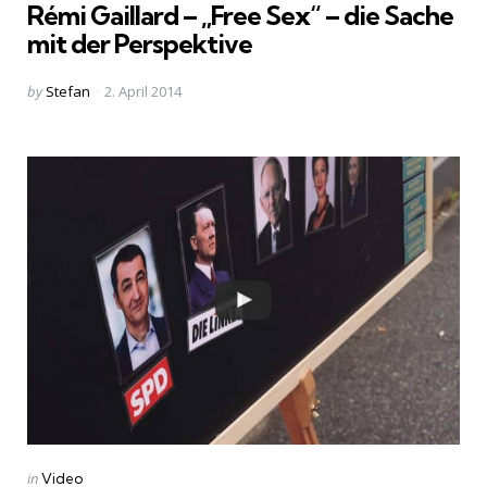
Rémi Gaillard – „Free Sex“ – die Sache
mit der Perspektive
Posted
by
Stefan
2. April 2014
by
Categories
Posted
in
Video