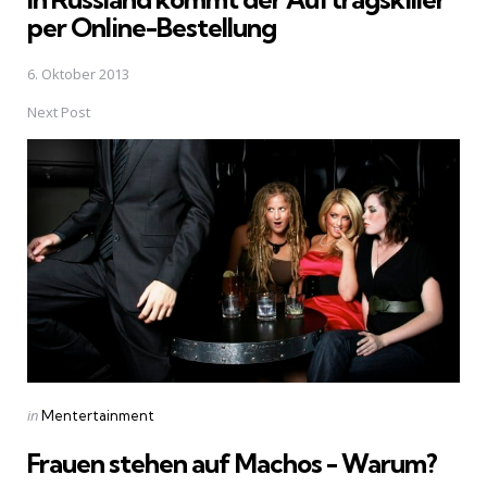
per Online-Bestellung
6. Oktober 2013
Next Post
Posted
in
Mentertainment
in
Frauen stehen auf Machos - Warum?