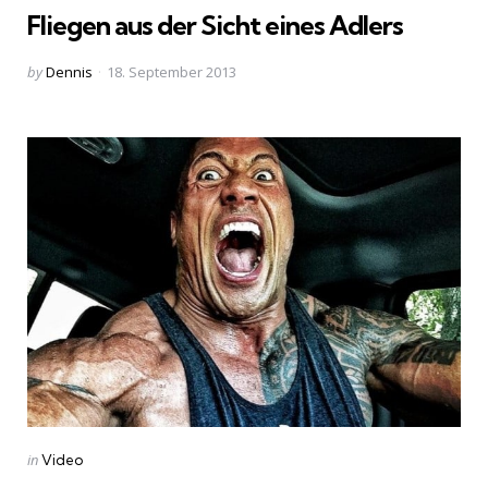
Fliegen aus der Sicht eines Adlers
Posted
by
Dennis
18. September 2013
by
Categories
Posted
in
Video
in