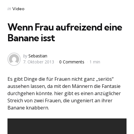
Categories
Posted
in
Video
in
Wenn Frau aufreizend eine
Banane isst
Posted
by
Sebastian
7. Oktober 2013
0 Comments
1 min
by
Es gibt Dinge die für Frauen nicht ganz „seriös“
aussehen lassen, da mit den Männern die Fantasie
durchgehen könnte. hier gibt es einen anzüglicher
Streich von zwei Frauen, die ungeniert an ihrer
Banane knabbern.