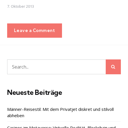
7. Oktober 2013
Leave a Comment
Sear
Search
for:
Neueste Beiträge
Männer-Reisestil: Mit dem Privatjet diskret und stilvoll
abheben
Casinos im Metaverse: Virtuelle Realität, Blockchain und