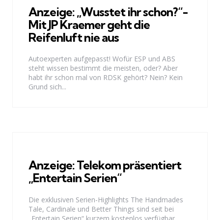
Anzeige: „Wusstet ihr schon?“-
Mit JP Kraemer geht die
Reifenluft nie aus
Autoexperten aufgepasst! Wofür ESP und ABS
steht wissen bestimmt die meisten, oder? Aber
habt ihr schon mal von RDSK gehört? Nein? Kein
Grund sich...
Anzeige: Telekom präsentiert
„Entertain Serien“
Die exklusiven Serien-Highlights The Handmades
Tale, Cardinale und Better Things sind seit bei
„Entertain Serien“ kurzem kostenlos verfügbar.