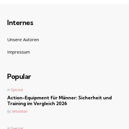
Internes
Unsere Autoren
Impressum
Popular
Posted
in
Spezial
in
Action-Equipment für Männer: Sicherheit und
Training im Vergleich 2026
Posted
by
Sebastian
Posted
in
Spezial