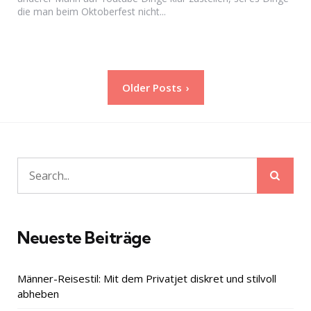
die man beim Oktoberfest nicht...
Seitennummerierung
Older Posts
der
Beiträge
Sear
Search
for:
Neueste Beiträge
Männer-Reisestil: Mit dem Privatjet diskret und stilvoll
abheben