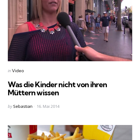
Categories
Posted
in
Video
in
Was die Kinder nicht von ihren
Müttern wissen
Posted
by
Sebastian
16. Mai 2014
by