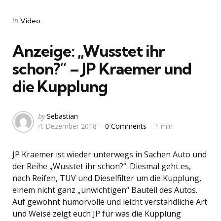
Categories
Posted
in
Video
in
Anzeige: „Wusstet ihr
schon?“ – JP Kraemer und
die Kupplung
Posted
by
Sebastian
4. Dezember 2018
0 Comments
1 min
by
JP Kraemer ist wieder unterwegs in Sachen Auto und
der Reihe „Wusstet ihr schon?“. Diesmal geht es,
nach Reifen, TÜV und Dieselfilter um die Kupplung,
einem nicht ganz „unwichtigen“ Bauteil des Autos.
Auf gewohnt humorvolle und leicht verständliche Art
und Weise zeigt euch JP für was die Kupplung