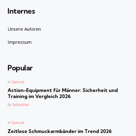
Internes
Unsere Autoren
Impressum
Popular
Posted
in
Spezial
in
Action-Equipment für Männer: Sicherheit und
Training im Vergleich 2026
Posted
by
Sebastian
Posted
in
Spezial
in
Zeitlose Schmuckarmbänder im Trend 2026