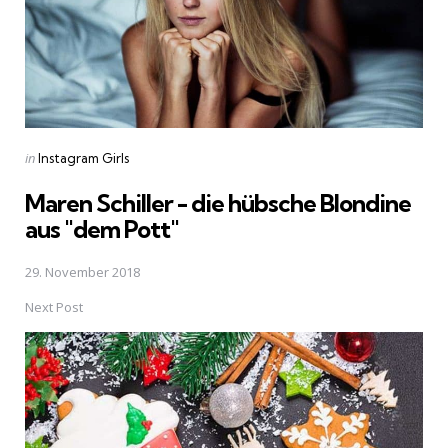
Posted
in
Instagram Girls
in
Maren Schiller - die hübsche Blondine
aus "dem Pott"
29. November 2018
Next Post