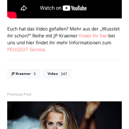
Euch hat das Video gefallen? Mehr aus der „Wusstet
ihr schon?“ Reihe mit JP Kraemer
findet ihr hier
bei
uns und hier findet ihr mehr Informationen zum
PEUGEOT Service
.
JP Kraemer
Video
5
247
Previous Post
Post
navigation