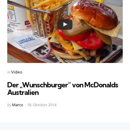
Categories
Posted
in
Video
in
Der „Wunschburger“ von McDonalds
Australien
Posted
by
Marco
18. Oktober 2014
by