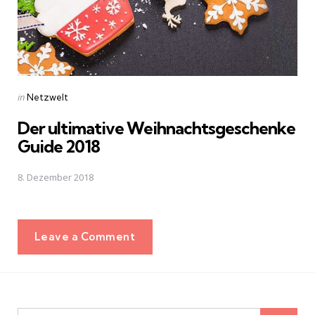
Posted
in
Netzwelt
in
Der ultimative Weihnachtsgeschenke
Guide 2018
8. Dezember 2018
Leave a Comment