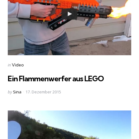
Categories
Posted
in
Video
in
Ein Flammenwerfer aus LEGO
Posted
by
Sina
17. Dezember 2015
by