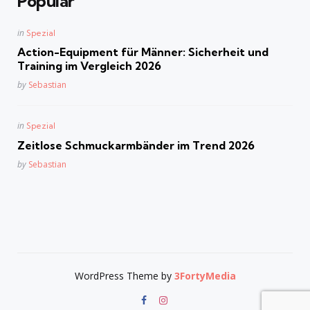
Popular
Posted
in
Spezial
in
Action-Equipment für Männer: Sicherheit und
Training im Vergleich 2026
Posted
by
Sebastian
Posted
in
Spezial
in
Zeitlose Schmuckarmbänder im Trend 2026
Posted
by
Sebastian
WordPress Theme by
3FortyMedia