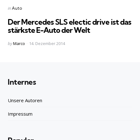
Categories
Posted
in
Auto
in
Der Mercedes SLS electic drive ist das
stärkste E-Auto der Welt
Posted
by
Marco
14. Dezember 2014
by
Internes
Unsere Autoren
Impressum