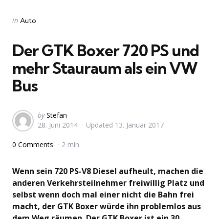
Categories
Posted
in
Auto
in
Der GTK Boxer 720 PS und
mehr Stauraum als ein VW
Bus
Posted
by
Stefan
28. Juni 2014
Updated
13. Januar 2017
by
0 Comments
2 min
Wenn sein 720 PS-V8 Diesel aufheult, machen die
anderen Verkehrsteilnehmer freiwillig Platz und
selbst wenn doch mal einer nicht die Bahn frei
macht, der GTK Boxer würde ihn problemlos aus
dem Weg räumen. Der GTK Boxer ist ein 30