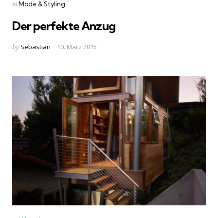
Categories
Posted
in
Mode & Styling
in
Der perfekte Anzug
Posted
by
Sebastian
10. März 2015
by