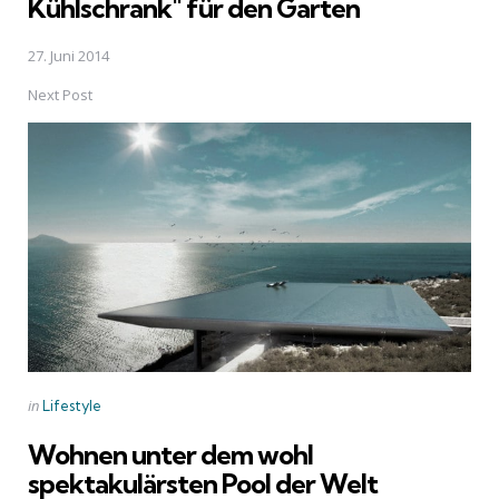
Kühlschrank" für den Garten
27. Juni 2014
Next Post
Posted
in
Lifestyle
in
Wohnen unter dem wohl
spektakulärsten Pool der Welt