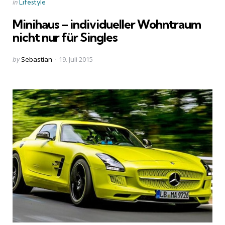
Categories
Posted
in
Lifestyle
in
Minihaus – individueller Wohntraum
nicht nur für Singles
Posted
by
Sebastian
19. Juli 2015
by