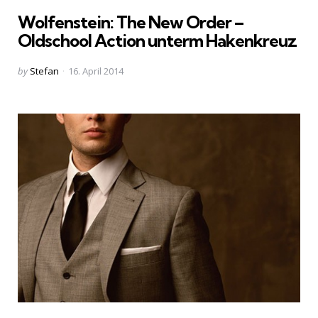
in
Wolfenstein: The New Order –
Oldschool Action unterm Hakenkreuz
Posted
by
Stefan
16. April 2014
by