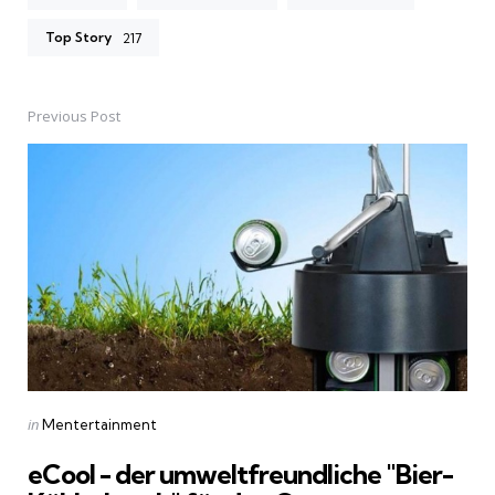
Top Story
217
Previous Post
Post
navigation
Posted
in
Mentertainment
in
eCool - der umweltfreundliche "Bier-