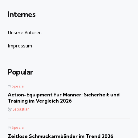
Internes
Unsere Autoren
Impressum
Popular
Posted
in
Spezial
in
Action-Equipment für Männer: Sicherheit und
Training im Vergleich 2026
Posted
by
Sebastian
Posted
in
Spezial
in
Zeitlose Schmuckarmbänder im Trend 2026