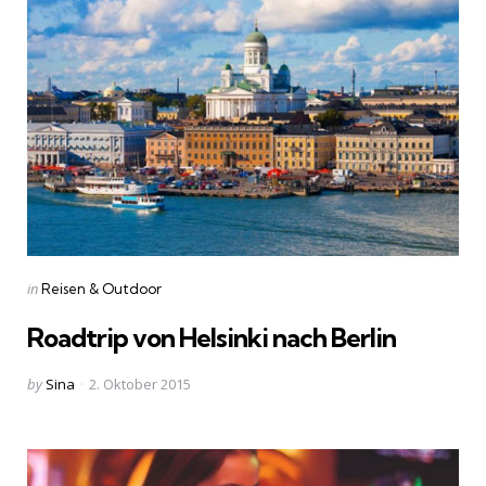
Categories
Posted
in
Reisen & Outdoor
in
Roadtrip von Helsinki nach Berlin
Posted
by
Sina
2. Oktober 2015
by