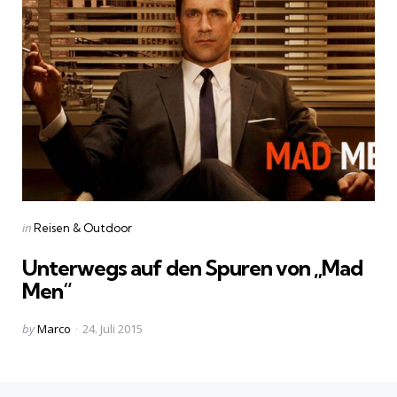
Categories
Posted
in
Reisen & Outdoor
in
Unterwegs auf den Spuren von „Mad
Men“
Posted
by
Marco
24. Juli 2015
by