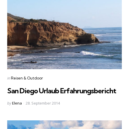
Categories
Posted
in
Reisen & Outdoor
in
San Diego Urlaub Erfahrungsbericht
Posted
by
Elena
28. September 2014
by