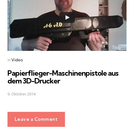
Posted
in
Video
in
Papierflieger-Maschinenpistole aus
dem 3D-Drucker
9. Oktober 2014
Leave a Comment