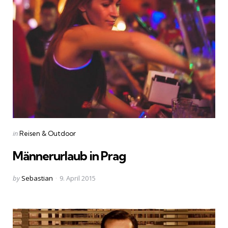
Categories
Posted
in
Reisen & Outdoor
in
Männerurlaub in Prag
Posted
by
Sebastian
9. April 2015
by