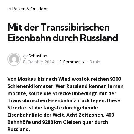
Categories
Posted
in
Reisen & Outdoor
in
Mit der Transsibirischen
Eisenbahn durch Russland
Posted
by
Sebastian
8. Oktober 2014
0 Comments
3 min
by
Von Moskau bis nach Wladiwostok reichen 9300
Schienenkilometer. Wer Russland kennen lernen
möchte, sollte die Strecke unbedingt mit der
Transsibirischen Eisenbahn zurück legen. Diese
Strecke ist die längste durchgehende
Eisenbahnlinie der Welt. Acht Zeitzonen, 400
Bahnhöfe und 9288 km Gleisen quer durch
Russland.