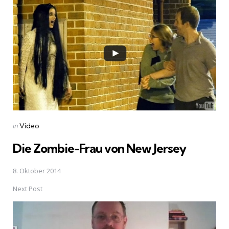
navigation
Posted
in
Video
in
Die Zombie-Frau von New Jersey
8. Oktober 2014
Next Post