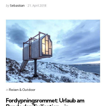
Posted
by
Sebastian
21. April 2018
by
Categories
Posted
in
Reisen & Outdoor
in
Fordypningsrommet: Urlaub am