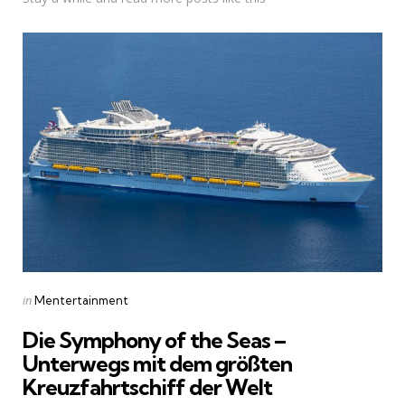
Categories
Posted
in
Mentertainment
in
Die Symphony of the Seas –
Unterwegs mit dem größten
Kreuzfahrtschiff der Welt