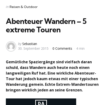
Categories
Posted
in
Reisen & Outdoor
in
Abenteuer Wandern – 5
extreme Touren
Posted
by
Sebastian
30. September 2015
0 Comments
4 min
by
Gemütliche Spaziergänge sind vielfach daran
schuld, dass Wandern auch heute noch einen
langweiligen Ruf hat. Eine wirkliche Abenteuer-
Tour hat jedoch kaum etwas mit einer typischen
Wanderung gemein. Echte Extrem-Wandertouren
bringen wirklich jeden an seine Grenzen.