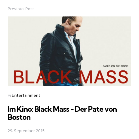
Previous Post
Post
navigation
Posted
in
Entertainment
in
Im Kino: Black Mass - Der Pate von
Boston
29. September 2015