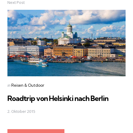
Next Post
Posted
in
Reisen & Outdoor
in
Roadtrip von Helsinki nach Berlin
2. Oktober 2015