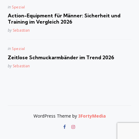
Posted
in
Spezial
in
Action-Equipment für Männer: Sicherheit und
Training im Vergleich 2026
Posted
by
Sebastian
Posted
in
Spezial
in
Zeitlose Schmuckarmbänder im Trend 2026
Posted
by
Sebastian
WordPress Theme by
3FortyMedia