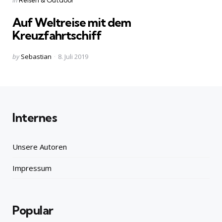
in
Reisen & Outdoor
in
Auf Weltreise mit dem
Kreuzfahrtschiff
Posted
by
Sebastian
8. Juli 2019
by
Internes
Unsere Autoren
Impressum
Popular