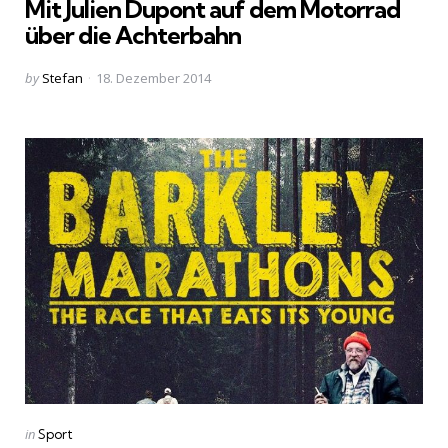
Mit Julien Dupont auf dem Motorrad
über die Achterbahn
Posted
by
Stefan
18. Dezember 2014
by
Categories
Posted
in
Sport