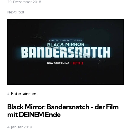
29. Dezember 2018
Next Post
Posted
in
Entertainment
in
Black Mirror: Bandersnatch - der Film
mit DEINEM Ende
4. Januar 2019