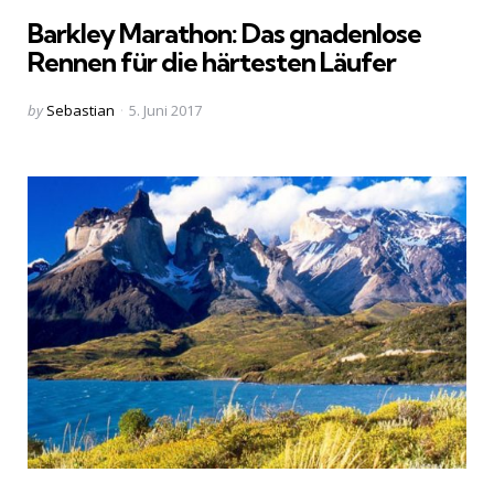
in
Barkley Marathon: Das gnadenlose
Rennen für die härtesten Läufer
Posted
by
Sebastian
5. Juni 2017
by