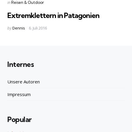
Categories
Posted
in
Reisen & Outdoor
in
Extremklettern in Patagonien
Posted
by
Dennis
6. Juli 2016
by
Internes
Unsere Autoren
Impressum
Popular