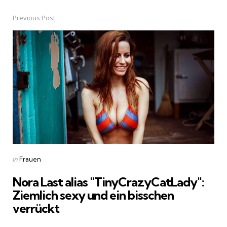
Previous Post
Post
navigation
Posted
in
Frauen
in
Nora Last alias "TinyCrazyCatLady":
Ziemlich sexy und ein bisschen
verrückt