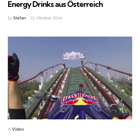
Energy Drinks aus Österreich
Posted
by
Stefan
12. Oktober 2014
by
Categories
Posted
in
Video
in