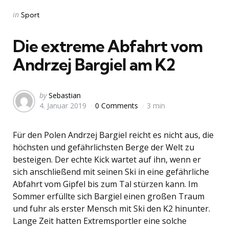
Categories
Posted
in
Sport
in
Die extreme Abfahrt vom
Andrzej Bargiel am K2
Posted
by
Sebastian
4. Januar 2019
0 Comments
3 min
by
Für den Polen Andrzej Bargiel reicht es nicht aus, die
höchsten und gefährlichsten Berge der Welt zu
besteigen. Der echte Kick wartet auf ihn, wenn er
sich anschließend mit seinen Ski in eine gefährliche
Abfahrt vom Gipfel bis zum Tal stürzen kann. Im
Sommer erfüllte sich Bargiel einen großen Traum
und fuhr als erster Mensch mit Ski den K2 hinunter.
Lange Zeit hatten Extremsportler eine solche