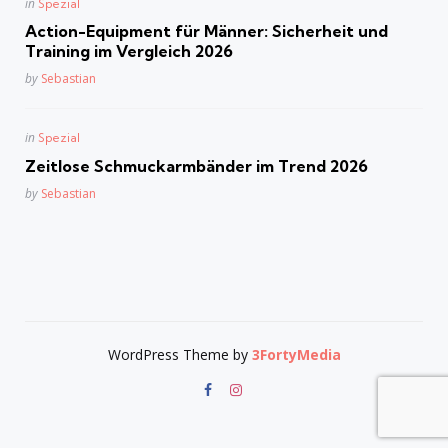
Posted
in
Spezial
in
Action-Equipment für Männer: Sicherheit und
Training im Vergleich 2026
Posted
by
Sebastian
Posted
in
Spezial
in
Zeitlose Schmuckarmbänder im Trend 2026
Posted
by
Sebastian
WordPress Theme by
3FortyMedia