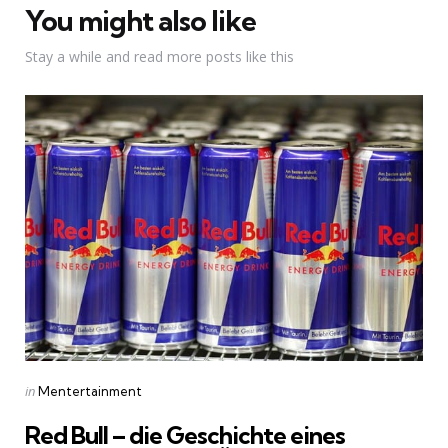
You might also like
Stay a while and read more posts like this
Categories
Posted
in
Mentertainment
in
Red Bull – die Geschichte eines