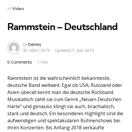
Categories
Posted
in
Video
in
Rammstein – Deutschland
Posted
by
Dennis
30. März 2019
Updated
5. Juni 2019
by
0 Comments
1 min
Rammstein ist die wahrscheinlich bekannteste,
deutsche Band weltweit. Egal ob USA, Russland oder
Asien überall kennt man die deutsche Rockband.
Musikalisch zählt sie zum Genre „Neuen Deutschen
Härte“ und genauso klingt sie auch, brachialisch,
stark und deutsch. Ein besonderes Highlight sind die
aufwendigen und spektakulären Bühnenshows bei
ihren Konzerten. Bis Anfang 2018 verkaufte