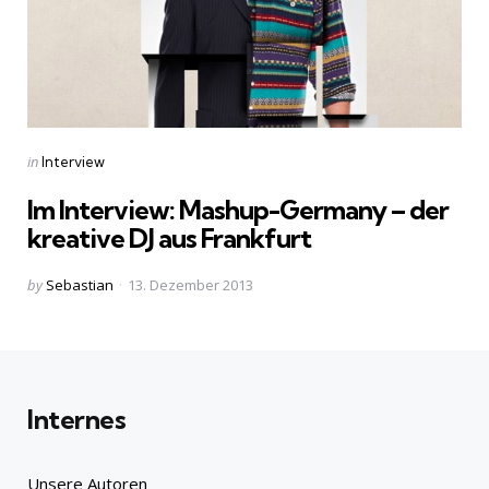
Categories
Posted
in
Interview
in
Im Interview: Mashup-Germany – der
kreative DJ aus Frankfurt
Posted
by
Sebastian
13. Dezember 2013
by
Internes
Unsere Autoren