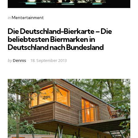
Categories
Posted
in
Mentertainment
in
Die Deutschland-Bierkarte – Die
beliebtesten Biermarken in
Deutschland nach Bundesland
Posted
by
Dennis
18. September 2013
by