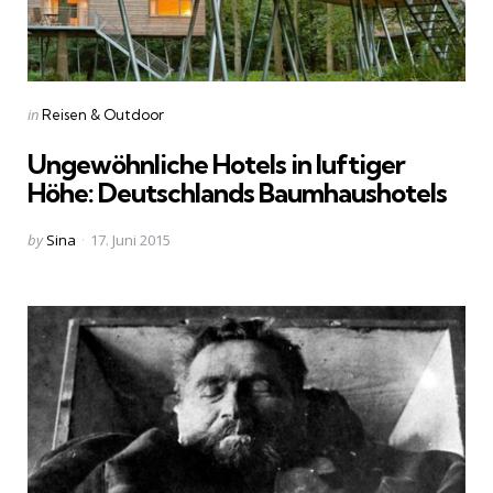
Categories
Posted
in
Reisen & Outdoor
in
Ungewöhnliche Hotels in luftiger
Höhe: Deutschlands Baumhaushotels
Posted
by
Sina
17. Juni 2015
by