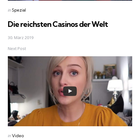
Posted
in
Spezial
in
Die reichsten Casinos der Welt
30. März 2019
Next Post
Posted
in
Video