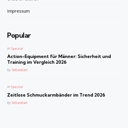
Impressum
Popular
Posted
in
Spezial
in
Action-Equipment für Männer: Sicherheit und
Training im Vergleich 2026
Posted
by
Sebastian
Posted
in
Spezial
in
Zeitlose Schmuckarmbänder im Trend 2026
Posted
by
Sebastian