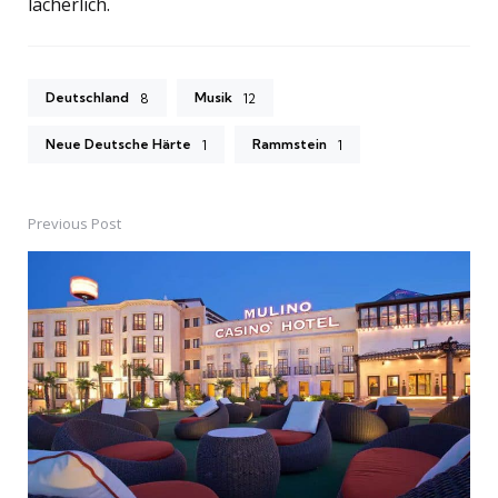
lächerlich.
Deutschland
Musik
8
12
Neue Deutsche Härte
Rammstein
1
1
Previous Post
Post
navigation