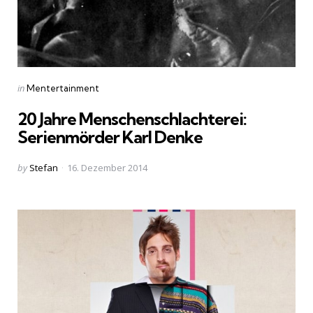
Categories
Posted
in
Mentertainment
in
20 Jahre Menschenschlachterei:
Serienmörder Karl Denke
Posted
by
Stefan
16. Dezember 2014
by