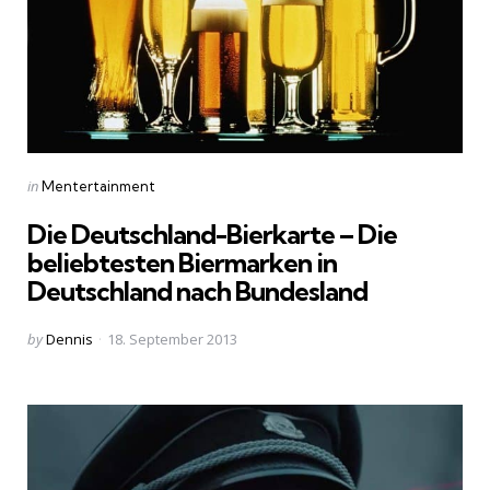
Categories
Posted
in
Mentertainment
in
Die Deutschland-Bierkarte – Die
beliebtesten Biermarken in
Deutschland nach Bundesland
Posted
by
Dennis
18. September 2013
by