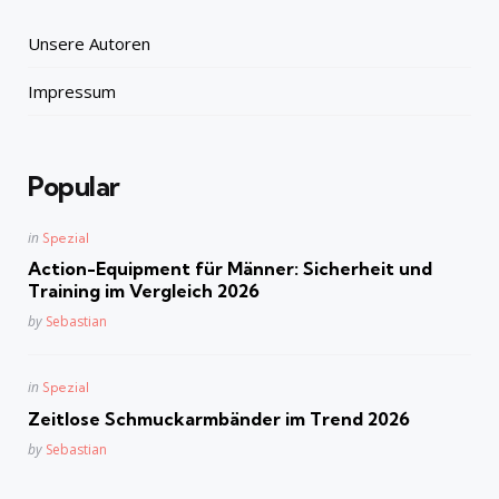
Unsere Autoren
Impressum
Popular
Posted
in
Spezial
in
Action-Equipment für Männer: Sicherheit und
Training im Vergleich 2026
Posted
by
Sebastian
Posted
in
Spezial
in
Zeitlose Schmuckarmbänder im Trend 2026
Posted
by
Sebastian