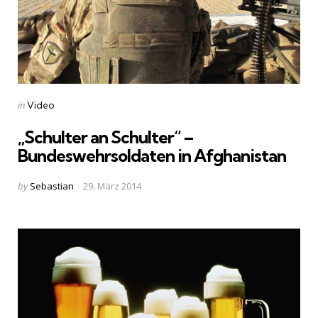
Categories
Posted
in
Video
in
„Schulter an Schulter“ –
Bundeswehrsoldaten in Afghanistan
Posted
by
Sebastian
29. März 2014
by