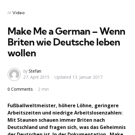
Categories
Posted
in
Video
in
Make Me a German – Wenn
Briten wie Deutsche leben
wollen
Posted
by
Stefan
27. April 2015
Updated
13. Januar 2017
by
0 Comments
2 min
Fußballweltmeister, höhere Löhne, geringere
Arbeitszeiten und niedrige Arbeitslosenzahlen:
Mit Staunen schauen immer Briten nach
Deutschland und fragen sich, was das Geheimnis
der Deutschen ist. In der Dokumentation „Make