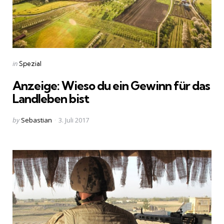
Categories
Posted
in
Spezial
in
Anzeige: Wieso du ein Gewinn für das
Landleben bist
Posted
by
Sebastian
3. Juli 2017
by