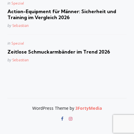
Posted
in
Spezial
in
Action-Equipment für Männer: Sicherheit und
Training im Vergleich 2026
Posted
by
Sebastian
Posted
in
Spezial
in
Zeitlose Schmuckarmbänder im Trend 2026
Posted
by
Sebastian
WordPress Theme by
3FortyMedia