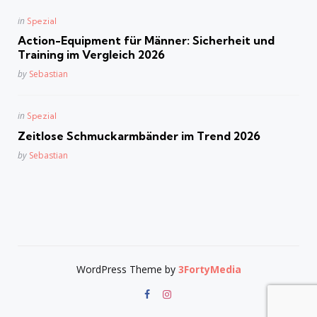
Posted
in
Spezial
in
Action-Equipment für Männer: Sicherheit und
Training im Vergleich 2026
Posted
by
Sebastian
Posted
in
Spezial
in
Zeitlose Schmuckarmbänder im Trend 2026
Posted
by
Sebastian
WordPress Theme by
3FortyMedia