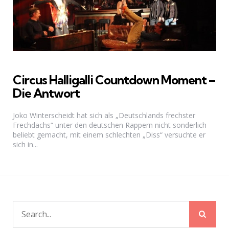
Circus Halligalli Countdown Moment –
Die Antwort
Joko Winterscheidt hat sich als „Deutschlands frechster
Frechdachs“ unter den deutschen Rappern nicht sonderlich
beliebt gemacht, mit einem schlechten „Diss“ versuchte er
sich in...
Sear
Search
for: