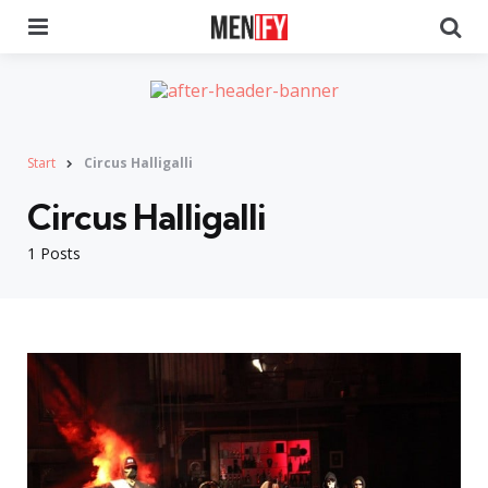
Menu
Se
Start
Circus Halligalli
Circus Halligalli
1 Posts