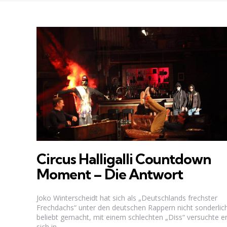
Circus Halligalli Countdown
Moment – Die Antwort
Joko Winterscheidt hat sich als „Deutschlands frechster
Frechdachs“ unter den deutschen Rappern nicht sonderlic
beliebt gemacht, mit einem schlechten „Diss“ versuchte e
sich in...