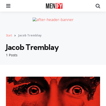
Menu
Se
Start
Jacob Tremblay
Jacob Tremblay
1 Posts