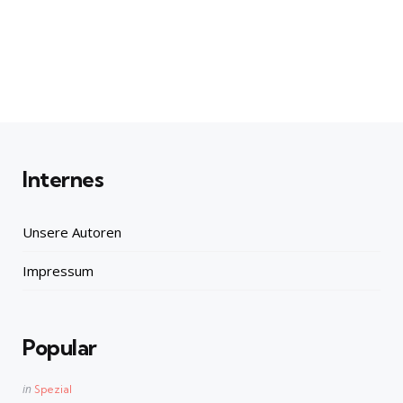
Internes
Unsere Autoren
Impressum
Popular
Posted
in
Spezial