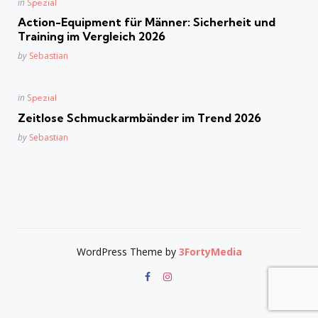
Posted
in
Spezial
in
Action-Equipment für Männer: Sicherheit und
Training im Vergleich 2026
Posted
by
Sebastian
Posted
in
Spezial
in
Zeitlose Schmuckarmbänder im Trend 2026
Posted
by
Sebastian
WordPress Theme by
3FortyMedia