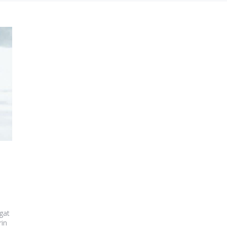
gat
rin