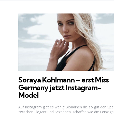
Soraya Kohlmann – erst Miss
Germany jetzt Instagram-
Model
Auf Instagram gibt es wenig Blondinen die so gut den Spa
zwischen Elegant und Sexappeal schaffen wie die Leipzige