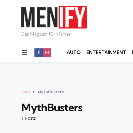
Das Magazin für Männer
Menu
AUTO
ENTERTAINMENT
Start
MythBusters
MythBusters
1 Posts