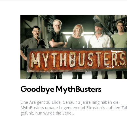
Goodbye MythBusters
Eine Ära geht zu Ende. Genau 13 Jahre lang haben die
MythBusters urbane Legenden und Filmstunts auf den Za
gefühlt, nun wurde die Serie...