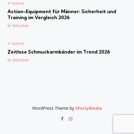
Posted
in
Spezial
in
Action-Equipment für Männer: Sicherheit und
Training im Vergleich 2026
Posted
by
Sebastian
Posted
in
Spezial
in
Zeitlose Schmuckarmbänder im Trend 2026
Posted
by
Sebastian
WordPress Theme by
3FortyMedia