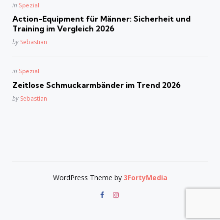
Posted
in
Spezial
in
Action-Equipment für Männer: Sicherheit und
Training im Vergleich 2026
Posted
by
Sebastian
Posted
in
Spezial
in
Zeitlose Schmuckarmbänder im Trend 2026
Posted
by
Sebastian
WordPress Theme by
3FortyMedia