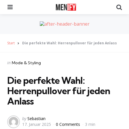
Menu
Se
Start
Die perfekte Wahl: Herrenpullover für jeden Anlass
Categories
Posted
in
Mode & Styling
in
Die perfekte Wahl:
Herrenpullover für jeden
Anlass
Posted
by
Sebastian
17. Januar 2025
0 Comments
3 min
by