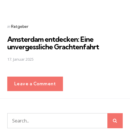
Posted
in
Ratgeber
in
Amsterdam entdecken: Eine
unvergessliche Grachtenfahrt
17. Januar 2025
Leave a Comment
Sear
Search
for: