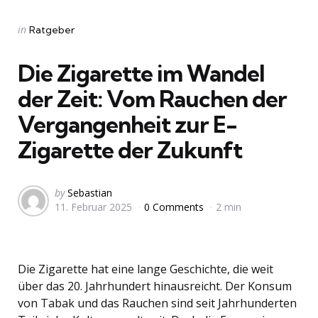
Categories
Posted
in
Ratgeber
in
Die Zigarette im Wandel
der Zeit: Vom Rauchen der
Vergangenheit zur E-
Zigarette der Zukunft
Posted
by
Sebastian
11. Februar 2025
0 Comments
2 min
by
Die Zigarette hat eine lange Geschichte, die weit
über das 20. Jahrhundert hinausreicht. Der Konsum
von Tabak und das Rauchen sind seit Jahrhunderten