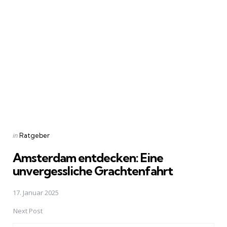
Post
navigation
Posted
in
Ratgeber
in
Amsterdam entdecken: Eine
unvergessliche Grachtenfahrt
17. Januar 2025
Next Post