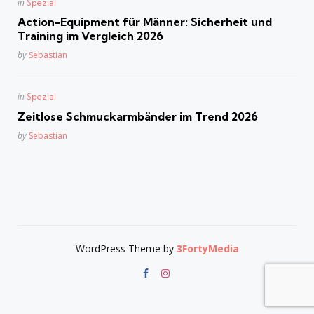
Posted
in
Spezial
in
Action-Equipment für Männer: Sicherheit und
Training im Vergleich 2026
Posted
by
Sebastian
Posted
in
Spezial
in
Zeitlose Schmuckarmbänder im Trend 2026
Posted
by
Sebastian
WordPress Theme by
3FortyMedia