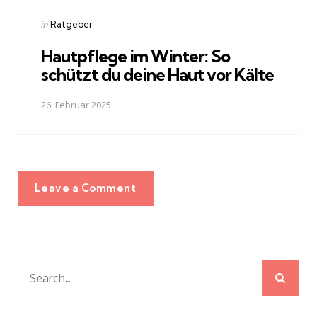
Posted
in
Ratgeber
in
Hautpflege im Winter: So
schützt du deine Haut vor Kälte
26. Februar 2025
Leave a Comment
Sear
Search
for: