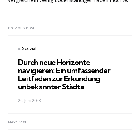
Vergleich ein wenig bodenständiger haben möchte.
Previous Post
Post
navigation
Posted
in
Spezial
in
Durch neue Horizonte
navigieren: Ein umfassender
Leitfaden zur Erkundung
unbekannter Städte
20. Juni 2023
Next Post