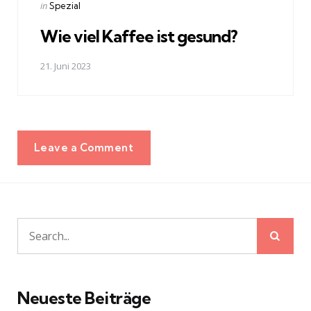
Posted
in
Spezial
in
Wie viel Kaffee ist gesund?
21. Juni 2023
Leave a Comment
Sear
Search
for:
Neueste Beiträge