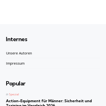
Internes
Unsere Autoren
Impressum
Popular
Posted
in
Spezial
in
Action-Equipment für Männer: Sicherheit und
Training im Vergleich 2026