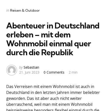
Categories
Posted
in
Reisen & Outdoor
in
Abenteuer in Deutschland
erleben – mit dem
Wohnmobil einmal quer
durch die Republik
Posted
by
Sebastian
21. Juni 2023
0 Comments
2 min
by
Das Verreisen mit einem Wohnmobil ist auch in
Deutschland in den letzten Jahren immer beliebter
geworden. Das ist aber auch nicht weiter
überraschend, weil man mit einem Wohnmobil
beispielsweise besonders flexibel einmal durch die