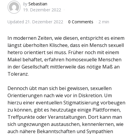
Posted
by
Sebastian
19. Dezember 2022
by
Updated
21. Dezember 2022
0 Comments
2 min
In modernen Zeiten, wie diesen, entspricht es einem
längst überholten Klischee, dass ein Mensch sexuell
hetero orientiert sei muss. Früher noch mit einem
Makel behaftet, erfahren homosexuelle Menschen
in der Gesellschaft mittlerweile das nötige Maß an
Toleranz.
Dennoch übt man sich bei gewissen, sexuellen
Orientierungen nach wie vor in Diskretion. Um
hierzu einer eventuellen Stigmatisierung vorbeugen
zu können, gibt es heutzutage einige Plattformen,
Treffpunkte oder Veranstaltungen. Dort kann man
sich ungezwungen austauschen, kennenlernen, wie
auch nähere Bekanntschaften und Sympathien