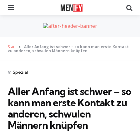
Menu
Se
Start
Aller Anfang ist schwer – so kann man erste Kontakt
zu anderen, schwulen Männern knüpfen
Categories
Posted
in
Spezial
in
Aller Anfang ist schwer – so
kann man erste Kontakt zu
anderen, schwulen
Männern knüpfen