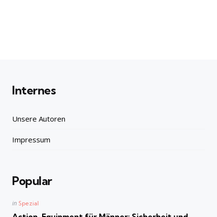
Internes
Unsere Autoren
Impressum
Popular
Posted
in
Spezial
in
Action-Equipment für Männer: Sicherheit und