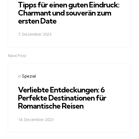
Tipps für einen guten Eindruck:
Charmant und souverän zum
ersten Date
7. Dezember 2023
Next Post
Posted
in
Spezial
in
Verliebte Entdeckungen: 6
Perfekte Destinationen für
Romantische Reisen
14. Dezember 2023