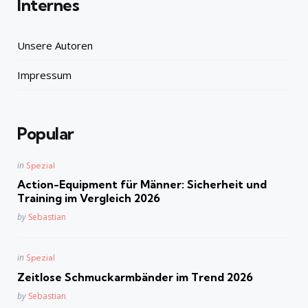
Internes
Unsere Autoren
Impressum
Popular
Posted
in
Spezial
in
Action-Equipment für Männer: Sicherheit und
Training im Vergleich 2026
Posted
by
Sebastian
Posted
in
Spezial
in
Zeitlose Schmuckarmbänder im Trend 2026
Posted
by
Sebastian