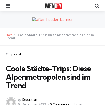
Menu
Se
Start
Coole Städte-Trips: Diese Alpenmetropolen sind im
Trend
Categories
Posted
in
Spezial
in
Coole Städte-Trips: Diese
Alpenmetropolen sind im
Trend
Posted
by
Sebastian
9. Dezember 2023
0 Comments
3 min
by