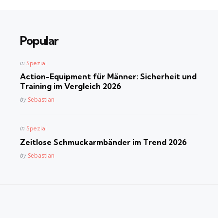
Popular
Posted
in
Spezial
in
Action-Equipment für Männer: Sicherheit und
Training im Vergleich 2026
Posted
by
Sebastian
Posted
in
Spezial
in
Zeitlose Schmuckarmbänder im Trend 2026
Posted
by
Sebastian