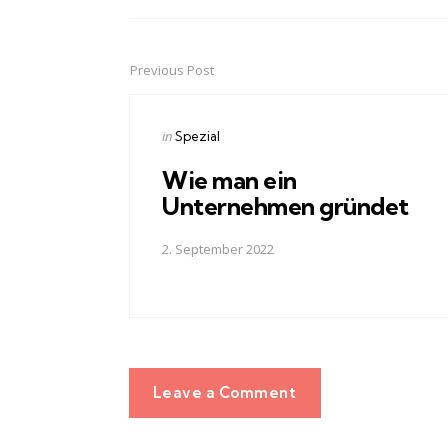
Previous Post
Post
navigation
Posted
in
Spezial
in
Wie man ein
Unternehmen gründet
2. September 2022
Leave a Comment