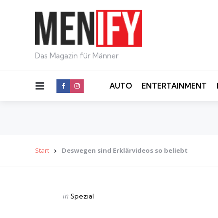
Das Magazin für Männer
Menu
AUTO
ENTERTAINMENT
Start
Deswegen sind Erklärvideos so beliebt
Categories
Posted
in
Spezial
in