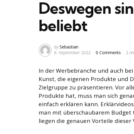
Deswegen sind
beliebt
Posted
by
Sebastian
6. September 2022
0 Comments
2 m
by
In der Werbebranche und auch bei
Kunst, die eigenen Produkte und Di
Zielgruppe zu präsentieren. Vor a
Produkte hat, muss man sich gena
einfach erklären kann. Erklärvideo
man mit überschaubarem Budget to
liegen die genauen Vorteile dieser