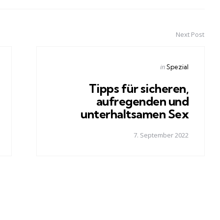
Next Post
Posted
in
Spezial
in
Tipps für sicheren,
aufregenden und
unterhaltsamen Sex
7. September 2022