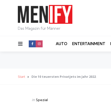
Das Magazin für Männer
Menu
AUTO
ENTERTAINMENT
Start
Die 10 teuersten Privatjets im Jahr 2022
Categories
Posted
in
Spezial
in