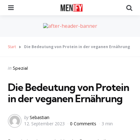
Menu
Se
Start
Die Bedeutung von Protein in der veganen Ernährung
Categories
Posted
in
Spezial
in
Die Bedeutung von Protein
in der veganen Ernährung
Posted
by
Sebastian
12. September 2023
0 Comments
3 min
by