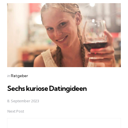
Post
navigation
Posted
in
Ratgeber
in
Sechs kuriose Datingideen
8. September 2023
Next Post