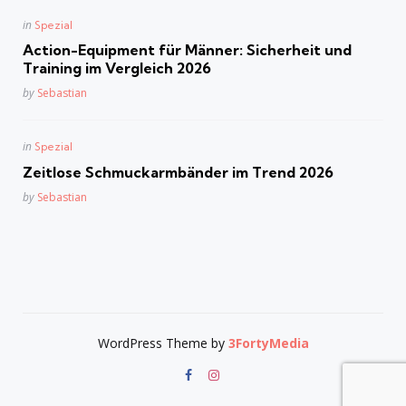
Posted
in
Spezial
in
Action-Equipment für Männer: Sicherheit und
Training im Vergleich 2026
Posted
by
Sebastian
Posted
in
Spezial
in
Zeitlose Schmuckarmbänder im Trend 2026
Posted
by
Sebastian
WordPress Theme by
3FortyMedia