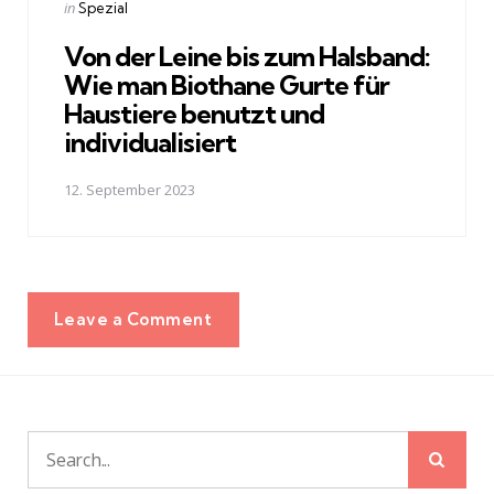
Posted
in
Spezial
in
Von der Leine bis zum Halsband:
Wie man Biothane Gurte für
Haustiere benutzt und
individualisiert
12. September 2023
Leave a Comment
Sear
Search
for: