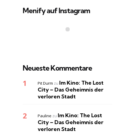
Menify auf Instagram
Neueste Kommentare
Im Kino: The Lost
Pit Durm
zu
City – Das Geheimnis der
verloren Stadt
Im Kino: The Lost
Pauline
zu
City – Das Geheimnis der
verloren Stadt