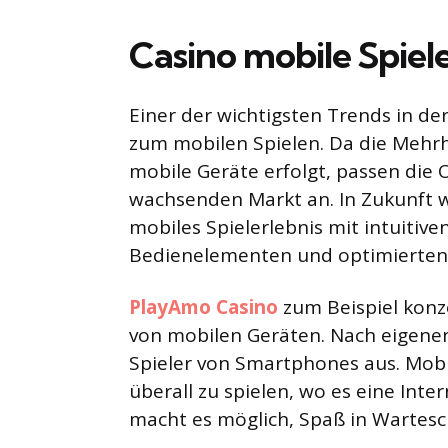
Casino mobile Spiel
Einer der wichtigsten Trends in de
zum mobilen Spielen. Da die Mehrh
mobile Geräte erfolgt, passen die 
wachsenden Markt an. In Zukunft 
mobiles Spielerlebnis mit intuitiv
Bedienelementen und optimierten 
PlayAmo Casino
zum Beispiel konze
von mobilen Geräten. Nach eigenen
Spieler von Smartphones aus. Mobi
überall zu spielen, wo es eine Inter
macht es möglich, Spaß in Wartesch