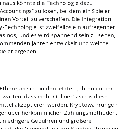
hinaus könnte die Technologie dazu
Accountings“ zu lösen, bei dem ein Spieler
nen Vorteil zu verschaffen. Die Integration
-Technologie ist zweifellos ein aufregender
asinos, und es wird spannend sein zu sehen,
 kommenden Jahren entwickelt und welche
pieler ergeben.
Ethereum sind in den letzten Jahren immer
erwarten, dass mehr Online-Casinos diese
mittel akzeptieren werden. Kryptowährungen
gegenüber herkömmlichen Zahlungsmethoden,
, niedrigere Gebühren und größere
er mit der Verwendung von Kryptowährungen