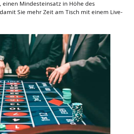
, einen Mindesteinsatz in Höhe des
damit Sie mehr Zeit am Tisch mit einem Live-