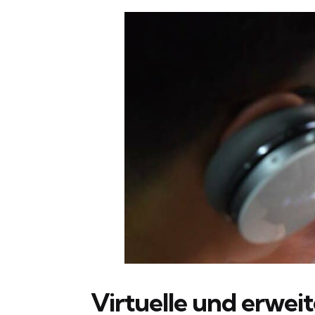
Virtuelle und erweit