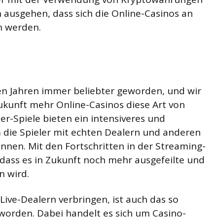
 ausgehen, dass sich die Online-Casinos an
n werden.
zten Jahren immer beliebter geworden, und wir
kunft mehr Online-Casinos diese Art von
er-Spiele bieten ein intensiveres und
m die Spieler mit echten Dealern und anderen
önnen. Mit den Fortschritten in der Streaming-
dass es in Zukunft noch mehr ausgefeilte und
n wird.
Live-Dealern verbringen, ist auch das so
worden. Dabei handelt es sich um Casino-