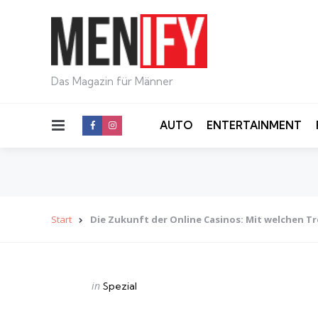
Das Magazin für Männer
Menu
AUTO
ENTERTAINMENT
Start
Die Zukunft der Online Casinos: Mit welchen T
Categories
Posted
in
Spezial
in