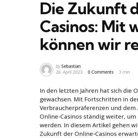
Die Zukunft d
Casinos: Mit 
können wir r
Posted
by
Sebastian
26. April 2023
0 Comments
3 min
by
In den letzten Jahren hat sich die 
gewachsen. Mit Fortschritten in de
Verbraucherpräferenzen und dem 
Online-Casinos ständig weiter, um 
werden. In diesem Artikel gehen wir
Zukunft der Online-Casinos erwar